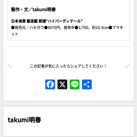
製作・文／takumi明春
日本海軍 駆逐艦 朝潮“ハイパーディテール”
●発売元／ハセガワ●4070円、発売中●1/700、約16.9cm●プラキ
ット
この記事が気に入ったらシェアしてください！
F
X
Li
共
a
n
有
c
e
e
takumi明春
b
o