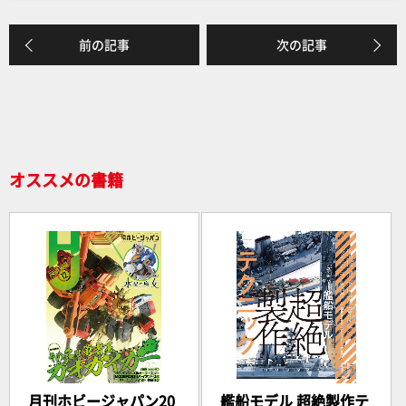
o
k
前の記事
次の記事
オススメの書籍
月刊ホビージャパン20
艦船モデル 超絶製作テ