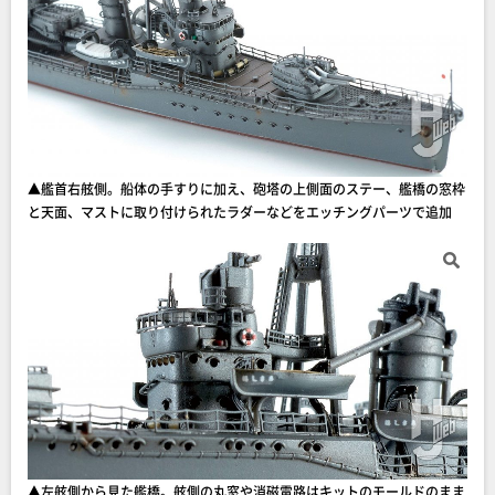
▲艦首右舷側。船体の手すりに加え、砲塔の上側面のステー、艦橋の窓枠
と天面、マストに取り付けられたラダーなどをエッチングパーツで追加
▲左舷側から見た艦橋。舷側の丸窓や消磁電路はキットのモールドのまま