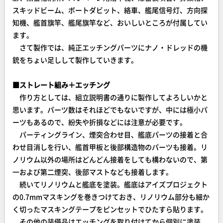
スキッドビーム、ボートダビット、絡車、艦尾信号灯、方向探
知機、艦首旗竿、艦尾旗竿など、おいしいところが付属してい
ます。
さて製作では、純正エッチングパーツにナノ・ドレッドの機
銃をちょい足しして製作していきます。
■ストレート組み＋エッチング
作り方としては、組立説明書の通りに製作してよろしいかと
思います。パーツ数はそれほどでもないですが、中には極小パ
ーツもあるので、紛失や折損などには注意が必要です。
パーティングライン、煙突合わせ目、艦底パーツの接着と合
わせ目消しを行い、艦首甲板と後部構造物のパーツも接着。リ
ノリウム以外の場所はどんどん接着をしても構わないので、第
一および第二煙突、後部マストなども接着します。
続いてリノリウムと艦底を塗装。艦底はアイズプロジェクト
の0.7mmマスキングを巻きつけておき、リノリウム部分も細か
く切ったマスキングテープをピンセットでひたすら貼ります。
その他の装備品はエッチングを取り付けてから個別に塗装、