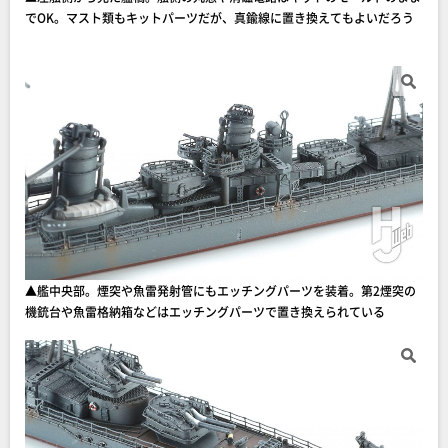
でOK。マスト類もキットパーツだが、真鍮線に置き換えてもよいだろう
▲艦中央部。煙突や魚雷発射管にもエッチングパーツを装着。第2煙突の
機銃台や魚雷格納箱などはエッチングパーツで置き換えられている