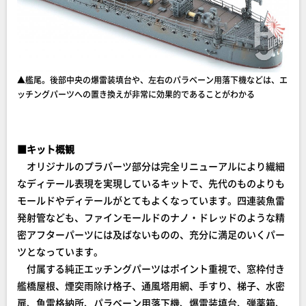
▲艦尾。後部中央の爆雷装填台や、左右のパラベーン用落下機などは、エ
ッチングパーツへの置き換えが非常に効果的であることがわかる
■キット概観
オリジナルのプラパーツ部分は完全リニューアルにより繊細
なディテール表現を実現しているキットで、先代のものよりも
モールドやディテールがとてもよくなっています。四連装魚雷
発射管なども、ファインモールドのナノ・ドレッドのような精
密アフターパーツには及ばないものの、充分に満足のいくパー
ツとなっています。
付属する純正エッチングパーツはポイント重視で、窓枠付き
艦橋屋根、煙突雨除け格子、通風塔用網、手すり、梯子、水密
扉、魚雷格納所、パラベーン用落下機、爆雷装填台、弾薬箱、