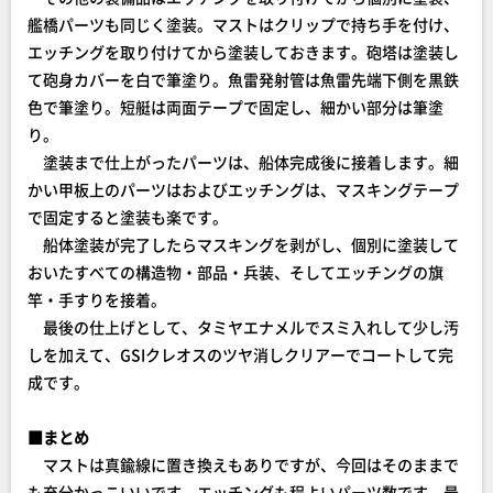
艦橋パーツも同じく塗装。マストはクリップで持ち手を付け、
エッチングを取り付けてから塗装しておきます。砲塔は塗装し
て砲身カバーを白で筆塗り。魚雷発射管は魚雷先端下側を黒鉄
色で筆塗り。短艇は両面テープで固定し、細かい部分は筆塗
り。
塗装まで仕上がったパーツは、船体完成後に接着します。細
かい甲板上のパーツはおよびエッチングは、マスキングテープ
で固定すると塗装も楽です。
船体塗装が完了したらマスキングを剥がし、個別に塗装して
おいたすべての構造物・部品・兵装、そしてエッチングの旗
竿・手すりを接着。
最後の仕上げとして、タミヤエナメルでスミ入れして少し汚
しを加えて、GSIクレオスのツヤ消しクリアーでコートして完
成です。
■まとめ
マストは真鍮線に置き換えもありですが、今回はそのままで
も充分かっこいいです。エッチングも程よいパーツ数です。最