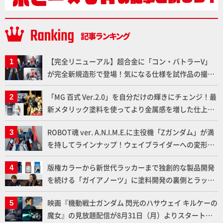
【完全リニューアル】超合金に「コン・バトラーV」
が完全新規造形で登場！気になる仕様を試作品の撮り
下ろしでご紹介!!さらに「大鉄人17」＆「ワンエイ
「MG 百式 Ver.2.0」を自分だけの輝きにチェンジ！最
ト」セット情報もお届け！【超合金の魂】
新メタリック塗料を使ってより金属感を増した仕上が
りに!!【試し読み】
ROBOT魂 ver. A.N.I.M.E.に主役機「Zガンダム」が満
を持してラインナップ！ウェイブライダーへの変形、
劇中どおりのプロポーションを再現【機動戦士Zガン
版権カラーから新世代ラッカーまで独創的な製品開発
ダム】
を続ける「ガイアノーツ」に塗料開発の裏側とラッカ
ー塗料の未来についてインタビュー！
映画『機動戦士ガンダム 閃光のハサウェイ キルケーの
魔女』の見放題配信が8月31日（月）よりスタート！