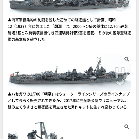
▲海軍軍縮条約の制限を脱した初めての駆逐艦として計画、昭和
12（1937）年に竣工した「朝潮」は、2000トン級の船体に12.7cm連装
砲塔3基と次発装填装置付き四連装発射管2基を搭載、その後の艦隊型駆逐
艦の基本形を確立した
▲ハセガワの1/700「朝潮」はウォーターラインシリーズのラインナップ
として長らく販売されてきたが、2017年に完全新金型でリニューアル。
組み立てやすさと精密感を両立させた秀作キットに生まれ変わっている