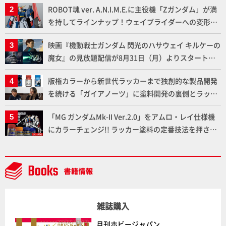
ROBOT魂 ver. A.N.I.M.E.に主役機「Zガンダム」が満
を持してラインナップ！ウェイブライダーへの変形、
劇中どおりのプロポーションを再現【機動戦士Zガン
映画『機動戦士ガンダム 閃光のハサウェイ キルケーの
ダム】
魔女』の見放題配信が8月31日（月）よりスタート！
Prime Videoで国内独占配信
版権カラーから新世代ラッカーまで独創的な製品開発
を続ける「ガイアノーツ」に塗料開発の裏側とラッカ
ー塗料の未来についてインタビュー！
「MG ガンダムMk-II Ver.2.0」をアムロ・レイ仕様機
にカラーチェンジ!! ラッカー塗料の定番技法を押さえ
るだけでハイクオリティの作例に!!【試し読み】
雑誌購入
月刊ホビージャパン