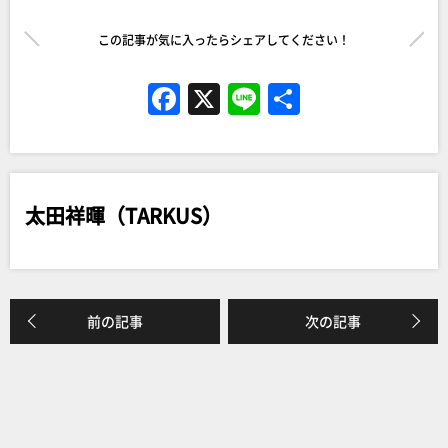
この記事が気に入ったらシェアしてください！
F
X
Li
共
a
n
有
c
e
e
太田祥暉（TARKUS）
b
o
o
k
前の記事
次の記事