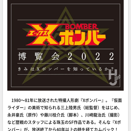
1980～81年に放送された特撮人形劇『Xボンバー』。『仮面
ライダー』の美術で知られる三上陸男氏（総監督）をはじめ、
永井豪氏（原作）や藤川桂介氏（脚本）、川崎龍治氏（撮影）
など歴戦のスタッフによる珠玉のSF作品である。そんな『Xボ
ンバー』が、放送終了から40年以上の時を経てカムバック！