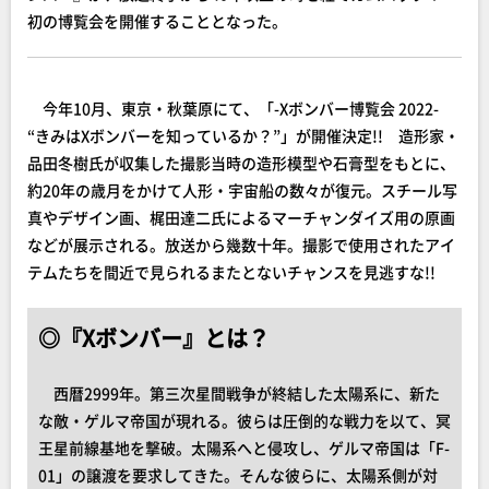
初の博覧会を開催することとなった。
今年10月、東京・秋葉原にて、「-Xボンバー博覧会 2022-
“きみはXボンバーを知っているか？”」が開催決定!! 造形家・
品田冬樹氏が収集した撮影当時の造形模型や石膏型をもとに、
約20年の歳月をかけて人形・宇宙船の数々が復元。スチール写
真やデザイン画、梶田達二氏によるマーチャンダイズ用の原画
などが展示される。放送から幾数十年。撮影で使用されたアイ
テムたちを間近で見られるまたとないチャンスを見逃すな!!
◎『Xボンバー』とは？
西暦2999年。第三次星間戦争が終結した太陽系に、新た
な敵・ゲルマ帝国が現れる。彼らは圧倒的な戦力を以て、冥
王星前線基地を撃破。太陽系へと侵攻し、ゲルマ帝国は「F-
01」の譲渡を要求してきた。そんな彼らに、太陽系側が対