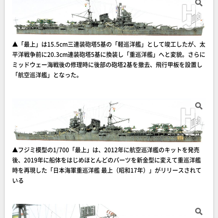
▲「最上」は15.5cm三連装砲塔5基の「軽巡洋艦」として竣工したが、太
平洋戦争前に20.3cm連装砲塔5基に換装し「重巡洋艦」へと変貌。さらに
ミッドウェー海戦後の修理時に後部の砲塔2基を撤去、飛行甲板を設置し
「航空巡洋艦」となった。
▲フジミ模型の1/700「最上」は、2012年に航空巡洋艦のキットを発売
後、2019年に船体をはじめほとんどのパーツを新金型に変えて重巡洋艦
時を再現した「日本海軍重巡洋艦 最上（昭和17年）」がリリースされて
いる