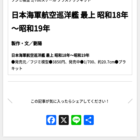
日本海軍航空巡洋艦 最上 昭和18年
～昭和19年
製作・文／劉陽
日本海軍航空巡洋艦 最上 昭和18年～昭和19年
●発売元／フジミ模型●3850円、発売中●1/700、約20.7cm●プラ
キット
この記事が気に入ったらシェアしてください！
F
X
Li
共
a
n
有
c
e