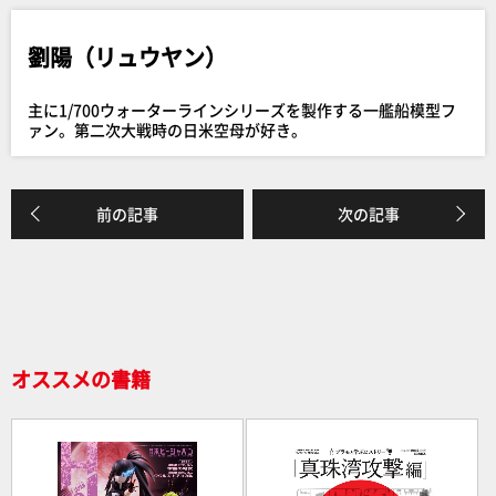
e
劉陽（リュウヤン）
b
o
主に1/700ウォーターラインシリーズを製作する一艦船模型フ
o
ァン。第二次大戦時の日米空母が好き。
k
前の記事
次の記事
オススメの書籍