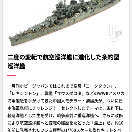
二度の変転で航空巡洋艦に進化した条約型
巡洋艦
月刊ホビージャパンではこれまで空母「ヨークタウン」、
「レキシントン」、戦艦「サウスダコタ」などのWWIIアメリカ
海軍艦艇を手がけてきた中国人モデラー・劉陽氏が、ついに日
本海軍艦艇にチャレンジ！ セレクトしたテーマは、条約下に
軽巡洋艦として生を受け、戦争直前に重巡洋艦へ、さらに改修
により航空巡洋艦へと変転の艦歴をたどった「最上」だ。約10
年前に発売されたフジミ模型の1/700スケール傑作キットをベ