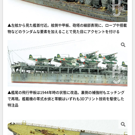
▲左舷から見た艦首付近。舷側や甲板、砲塔の細部表現に、ロープや搭載
物などのランダムな要素を加えることで見た目にアクセントを付ける
▲艦尾の飛行甲板は1944年時の状態に改造。裏側の補強材もエッチング
で再現。艦載機の零式水偵と零観はいずれも3Dプリント技術を駆使した
特注品