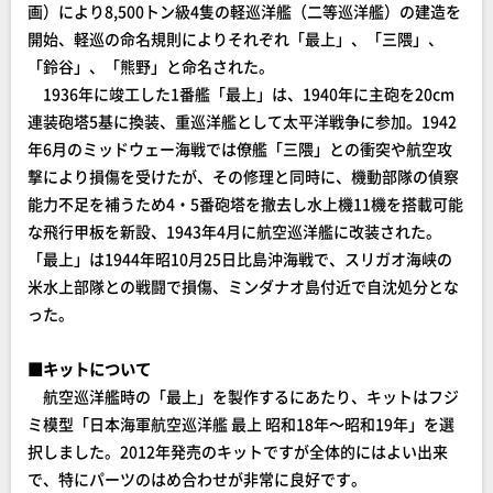
画）により8,500トン級4隻の軽巡洋艦（二等巡洋艦）の建造を
開始、軽巡の命名規則によりそれぞれ「最上」、「三隈」、
「鈴谷」、「熊野」と命名された。
1936年に竣工した1番艦「最上」は、1940年に主砲を20cm
連装砲塔5基に換装、重巡洋艦として太平洋戦争に参加。1942
年6月のミッドウェー海戦では僚艦「三隈」との衝突や航空攻
撃により損傷を受けたが、その修理と同時に、機動部隊の偵察
能力不足を補うため4・5番砲塔を撤去し水上機11機を搭載可能
な飛行甲板を新設、1943年4月に航空巡洋艦に改装された。
「最上」は1944年昭10月25日比島沖海戦で、スリガオ海峡の
米水上部隊との戦闘で損傷、ミンダナオ島付近で自沈処分とな
った。
■キットについて
航空巡洋艦時の「最上」を製作するにあたり、キットはフジ
ミ模型「日本海軍航空巡洋艦 最上 昭和18年～昭和19年」を選
択しました。2012年発売のキットですが全体的にはよい出来
で、特にパーツのはめ合わせが非常に良好です。