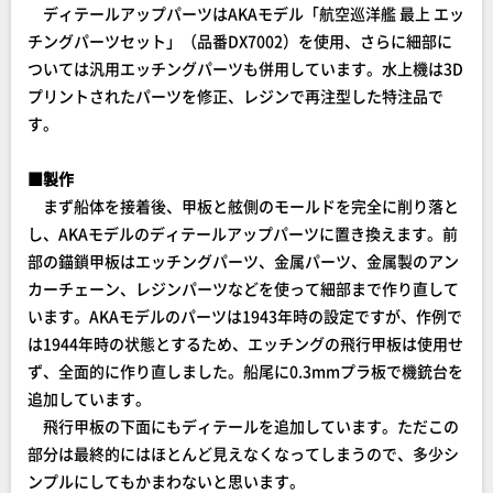
ディテールアップパーツはAKAモデル「航空巡洋艦 最上 エッ
チングパーツセット」（品番DX7002）を使用、さらに細部に
ついては汎用エッチングパーツも併用しています。水上機は3D
プリントされたパーツを修正、レジンで再注型した特注品で
す。
■製作
まず船体を接着後、甲板と舷側のモールドを完全に削り落と
し、AKAモデルのディテールアップパーツに置き換えます。前
部の錨鎖甲板はエッチングパーツ、金属パーツ、金属製のアン
カーチェーン、レジンパーツなどを使って細部まで作り直して
います。AKAモデルのパーツは1943年時の設定ですが、作例で
は1944年時の状態とするため、エッチングの飛行甲板は使用せ
ず、全面的に作り直しました。船尾に0.3mmプラ板で機銃台を
追加しています。
飛行甲板の下面にもディテールを追加しています。ただこの
部分は最終的にはほとんど見えなくなってしまうので、多少シ
ンプルにしてもかまわないと思います。