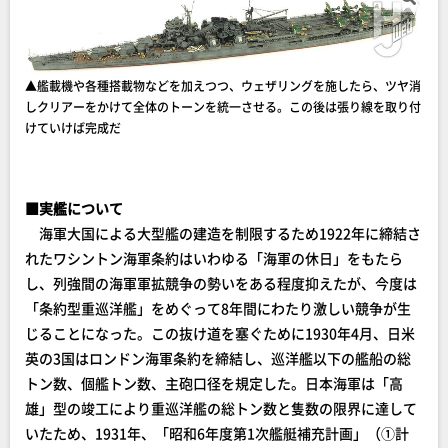
▲艦載機や各種搭載物などを加えつつ、ウェザリングを施したら、ツヤ消
しクリアーをかけて全体のトーンを統一させる。この後は張り線を取り付
けていけば完成だ
■実艦について
海軍大国による大型艦の建造を制限するため1922年に締結さ
れたワシントン海軍条約はいわゆる「海軍の休日」をもたら
し、列強間の海軍軍拡競争の勢いをある程度抑えたが、今度は
「条約型重巡洋艦」をめぐって8年間にわたり激しい競争が生
じることになった。この抜け道を塞ぐために1930年4月、日米
英の3国はロンドン海軍条約を締結し、巡洋艦以下の艦船の総
トン数、個艦トン数、主砲口径を規定した。日本海軍は「高
雄」型の竣工により重巡洋艦の総トン数と隻数の限界に達して
いたため、1931年、「昭和6年度第1次艦艇補充計画」（①計