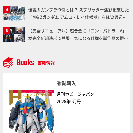
伝説のガンプラ作例とは？ スプリッター迷彩を施した
「MG Zガンダム アムロ・レイ仕様機」をMAX渡辺が
ふたたび塗る!!【試し読み】
【完全リニューアル】超合金に「コン・バトラーV」
が完全新規造形で登場！気になる仕様を試作品の撮り
下ろしでご紹介!!さらに「大鉄人17」＆「ワンエイ
ト」セット情報もお届け！【超合金の魂】
雑誌購入
月刊ホビージャパン
2026年9月号