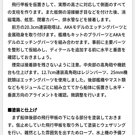
飛行甲板を仮置きして、実際の高さに対応して側面のすべて
の支柱を作ります。また舷側の溶接継ぎ目などを付けた後、消
磁電路、舷窓、閉塞カバー、排水管などを接着します。
前方の20.3cm連装砲塔は、AKAモデルのエッチングパーツと
金属砲身を取り付けます。艦橋もキットのプラパーツとAKAモ
デルのエッチングパーツを組み合わせます。事前に主要パーツ
を整形して仮組みし、ディテールを追加する前に水平と垂直を
確認しておきましょう。
煙突は接着跡を残さないように注意。中央部の高角砲や機銃
台も仕上げます。12.7cm連装高角砲はレジンパーツ、25mm機
銃類はエッチングパーツを使用しました。後部艦橋やマスト類
などもモジュールごとに組み立ててから船体に仮置きし水平・
垂直方向のアライメントを確認。微調整を行います。
■塗装と仕上げ
まず船体後部の飛行甲板の下になる部分を塗装しておきま
す。仮止めしていた飛行甲板を取り外して塗装とウェザリング
を行い、雑然とした雰囲気を出すためロープ、水上機の予備フ