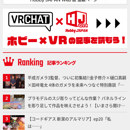
平成ガメラ3監督、ついに初集結!!金子修介×樋口真嗣
×田﨑竜太 4体のガメラを未来へつなぐ特別鼎談「ガ
メラ永久保存化プロジェクト FINAL」
プラモデルのスジ彫りってどんな作業？ パネルライン
を彫り足して作品を映えさせよう！【いまさら聞けな
いプラモデルの基礎：スジ彫りとパネルライン】
【コードギアス 新潔のアルマリア】ep20「私
は……」