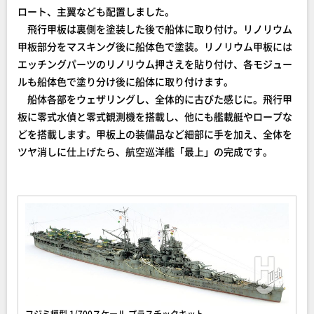
ロート、主翼なども配置しました。
飛行甲板は裏側を塗装した後で船体に取り付け。リノリウム
甲板部分をマスキング後に船体色で塗装。リノリウム甲板には
エッチングパーツのリノリウム押さえを貼り付け、各モジュー
ルも船体色で塗り分け後に船体に取り付けます。
船体各部をウェザリングし、全体的に古びた感じに。飛行甲
板に零式水偵と零式観測機を搭載し、他にも艦載艇やロープな
どを搭載します。甲板上の装備品など細部に手を加え、全体を
ツヤ消しに仕上げたら、航空巡洋艦「最上」の完成です。
フジミ模型 1/700スケール プラスチックキット