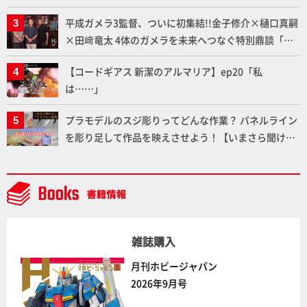
「カートリッジ式エアーブラシ FLYER-SR2」の使い心
平成ガメラ3監督、ついに初集結!!金子修介×樋口真嗣
地を「HG ブルーティッシュドッグ」で検証！
×田﨑竜太 4体のガメラを未来へつなぐ特別鼎談「ガ
メラ永久保存化プロジェクト FINAL」
【コードギアス 新潔のアルマリア】ep20「私
は……」
プラモデルのスジ彫りってどんな作業？ パネルライン
を彫り足して作品を映えさせよう！【いまさら聞けな
いプラモデルの基礎：スジ彫りとパネルライン】
雑誌購入
月刊ホビージャパン
2026年9月号