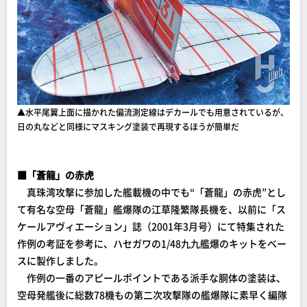
▲水平尾翼上面に描かれた偏流測定線はデカールでも用意されているが、
日の丸などと同様にマスキング塗装で再現するほうが簡単だ
■「蒼龍」の赤虎
真珠湾攻撃に参加した艦載機の中でも“「蒼龍」の赤虎”とし
て有名な空母「蒼龍」艦爆隊の江草隆繁隊長機を、以前に「ス
ケールアヴィエーション」誌（2001年3月号）にて特集された
作例の考証を参考に、ハセガワの1/48九九艦爆のキットをベー
スに製作しました。
作例の一番のアピールポイントである派手な胴体の塗装は、
空母発艦後に総数78機もの第二次攻撃隊の艦爆隊に素早く編隊