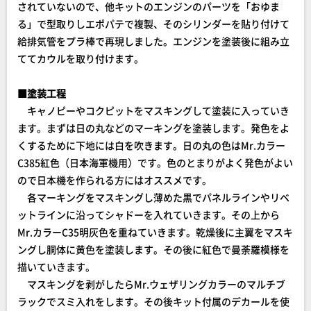
されていないので、他キットのエンジンのパーツを「おゆま
る」で型取りしエポパテで複製、そのシリンダーを貼り付けて
給排気管をプラ棒で再現しました。エンジンを塗装後に組み立
ててカウルを取り付けます。
■塗装工程
キャノピーやコクピットをマスキングして塗装に入っていき
ます。まずは日の丸などのマーキングを塗装します。発色をよ
くするために下地には白を吹きます。日の丸の色はMr.カラー
C385紅色（日本海軍機用）です。色のとまりがよく発色がよい
ので日本機を作られる方にはオススメです。
各マーキングをマスキングし薄めた黒でパネルラインやリベ
ットラインに沿ってシャドーを入れていきます。その上から
Mr.カラーC35明灰色を重ねていきます。乾燥後に主翼をマスキ
ングし胴体に黄色を塗装します。その後に紅色で曼荼羅模様を
描いていきます。
マスキングを剥がしたらMr.ウェザリングカラーのマルチブ
ラックでスミ入れをします。その後キット付属のデカールを使