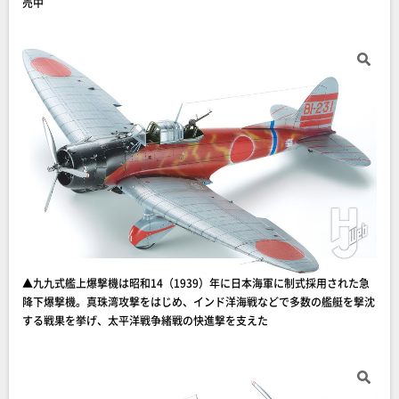
売中
▲九九式艦上爆撃機は昭和14（1939）年に日本海軍に制式採用された急
降下爆撃機。真珠湾攻撃をはじめ、インド洋海戦などで多数の艦艇を撃沈
する戦果を挙げ、太平洋戦争緒戦の快進撃を支えた