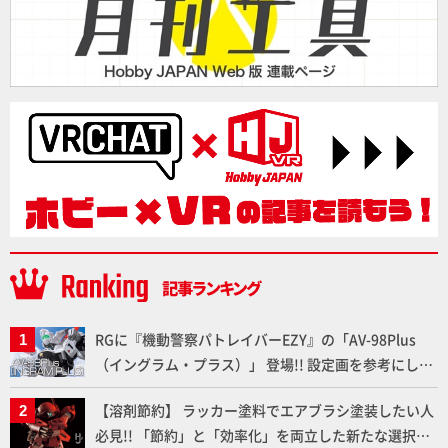
RGに『機動警察パトレイバーEZY』の「AV-98Plus
（イングラム・プラス）」 登場!! 設定画を参考にした
細部のディテールアップやハンドパーツの改造で印象
【溶剤節約】 ラッカー塗料でエアブラシ塗装したい人
的なシーンを再現!!
必見!! 「節約」と「効率化」を両立した新たな選択肢