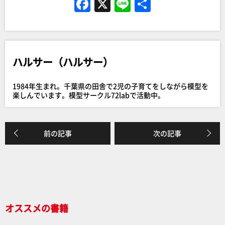
F
X
Li
共
a
n
有
c
e
e
ハルサー（ハルサー）
b
o
1984年生まれ。千葉県の田舎で2児の子育てをしながら模型を
o
楽しんでいます。模型サークル72labで活動中。
k
前の記事
次の記事
オススメの書籍