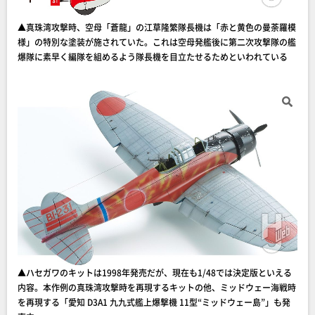
▲真珠湾攻撃時、空母「蒼龍」の江草隆繁隊長機は「赤と黄色の曼荼羅模
様」の特別な塗装が施されていた。これは空母発艦後に第二次攻撃隊の艦
爆隊に素早く編隊を組めるよう隊長機を目立たせるためといわれている
▲ハセガワのキットは1998年発売だが、現在も1/48では決定版といえる
内容。本作例の真珠湾攻撃時を再現するキットの他、ミッドウェー海戦時
を再現する「愛知 D3A1 九九式艦上爆撃機 11型“ミッドウェー島”」も発