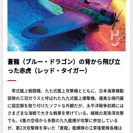
蒼龍（ブルー・ドラゴン）の背から飛び立
った赤虎（レッド・タイガー）
零式艦上戦闘機、九七式艦上攻撃機とともに、日本海軍機動
部隊の三羽ガラスと呼ばれた九九式艦上爆撃機。優美な楕円翼
に固定脚を取り付けたソフトな外観だが、太平洋戦争前期には
さまざまな海戦で大きな戦果を挙げている。緒戦の真珠湾攻撃
でも、6隻の空母から多数の九九艦爆が攻撃に参加している
が、第2次攻撃隊を率いた「蒼龍」艦爆隊の江草隆繁隊長機は