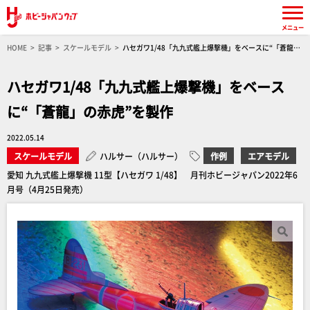
メニュー
HOME
記事
スケールモデル
ハセガワ1/48「九九式艦上爆撃機」をベースに“「蒼龍」
の赤虎”を製作
ハセガワ1/48「九九式艦上爆撃機」をベース
に“「蒼龍」の赤虎”を製作
2022.05.14
スケールモデル
ハルサー（ハルサー）
作例
エアモデル
愛知 九九式艦上爆撃機 11型【ハセガワ 1/48】 月刊ホビージャパン2022年6
月号（4月25日発売）