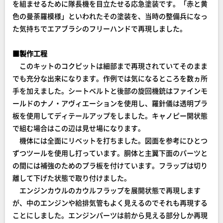
を組ませるために隊長機を目立たせる応急塗装です。「赤と黄
色の曼荼羅模様」といわれたその塗装を、当時の整備兵になっ
た気持ちでエアブラシのフリーハンドで再現しました。
■製作工程
このキットのコクピットは細部まで再現されていてそのまま
でも充分な出来になります。作例では気になるところを数ヵ所
手を加えました。シートベルトと後部の旋回機銃はファインモ
ールドのナノ・アヴィエーションを使用し、羅針儀は透明プラ
板を使用してディテールアップをしました。キャノピー開状態
で組む場合はこの辺は見せ場になります。
機体には全面にリベットを打ちました。図面を参考にひとつ
ずつツールを使用し打っています。胴体と主翼下面のパーツと
の間には補強のためのプラ板を付けています。フラップは切り
離して下げた状態で取り付けました。
エンジンカウルのカウルフラップを展開状態で再現します
が、中のエンジンや給排気管もよく見えるのでそれも再現する
ことにしました。エンジンパーツは前から見える部分しか再現