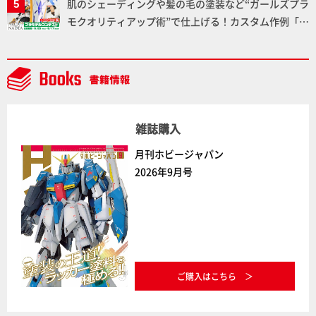
肌のシェーディングや髪の毛の塗装など“ガールズプラ
通常版の2ラインで発売！
モクオリティアップ術”で仕上げる！カスタム作例「白
騎士ソフィエラ」が完成！【「アルカナディアプラモ
デルコンテスト」～8月17日（月）11:59まで応募受付
中】
雑誌購入
月刊ホビージャパン
2026年9月号
ご購入はこちら