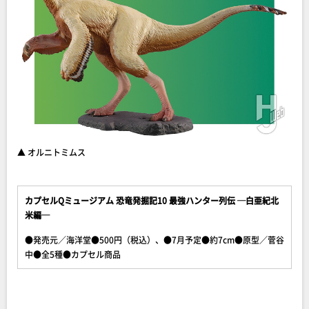
▲ オルニトミムス
カプセルQミュージアム 恐竜発掘記10 最強ハンター列伝 ─白亜紀北
米編─
●発売元／海洋堂●500円（税込）、●7月予定●約7cm●原型／菅谷
中●全5種●カプセル商品