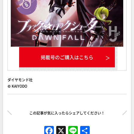
掲載号のご購入はこちら
ダイヤモンド社
© KAIYODO
この記事が気に入ったらシェアしてください！
F
X
Li
共