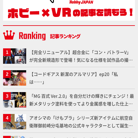
【完全リニューアル】超合金に「コン・バトラーV」
が完全新規造形で登場！気になる仕様を試作品の撮り
下ろしでご紹介!!さらに「大鉄人17」＆「ワンエイ
【コードギアス 新潔のアルマリア】ep20「私
ト」セット情報もお届け！【超合金の魂】
は……」
「MG 百式 Ver.2.0」を自分だけの輝きにチェンジ！最
新メタリック塗料を使ってより金属感を増した仕上が
りに!!【試し読み】
アオシマの「けもプラ」シリーズ新アイテムに航空自
衛隊御前崎分屯基地の公式キャラクターとして誕生し
た「おまねこ」が着任！けもプラ公式サイト限定版と