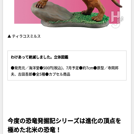
▲ ティラコスミルス
わけあって絶滅しました。立体図鑑
●発売元／海洋堂●500円(税込)、7月予定●約7cm●原型／寺岡邦
夫、古田吾郎●全5種●カプセル商品
今度の恐竜発掘記シリーズは進化の頂点を
極めた北米の恐竜！