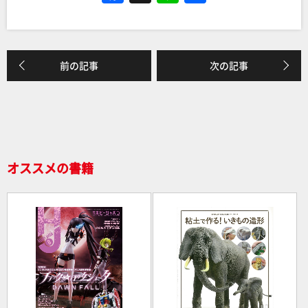
a
n
有
c
e
e
前の記事
次の記事
b
o
o
k
オススメの書籍