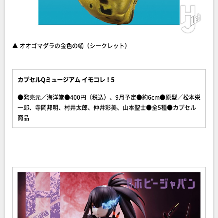
▲ オオゴマダラの金色の蛹（シークレット）
カプセルQミュージアム イモコレ！5
●発売元／海洋堂●400円（税込）、9月予定●約6cm●原型／松本栄
一郎、寺岡邦明、村井太郎、仲井彩美、山本聖士●全5種●カプセル
商品