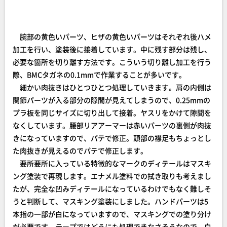
腕部の黄色いパーツ、ヒザの黄色いパーツはそれぞれ後ハメ
加工を行い、塗装後に接着しています。中に残す部分は残し、
必要な箇所を切り離す方法です。こういう切り離し加工を行う
際、BMCタガネの0.1mmで作業することが多いです。
細かい肉抜きはひとつひとつ処理していきます。肩の内側は
関節パーツが入る部分の隙間が見えてしまうので、0.25mmの
プラ板を同じサイズに切り出して接着。ヤスリをかけて隙間を
なくしています。腰部リアアーマーは赤いパーツの裏側が肉抜
きになっていますので、パテで修正。頭部の襟足もちょっとし
た肉抜きが見えるのでパテで修正します。
要所要所に入っている特徴的なマークのディテールはマスキ
ング塗装で再現します。エナメル塗料での拭き取りも考えまし
たが、完全な凹みディテールになっているわけでもなく難しそ
うと判断して、マスキング塗装にしました。ハンドパーツは5
本指の一部が白になっていますので、マスキングでの塗り分け
が必要です。テープではどうにも処理できなさそうなので、白