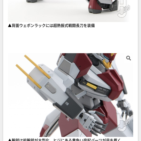
▲背面ウェポンラックには超熱振式戦闘長刀を装備
▲腕部は前腕部が大型化。ヒジにある黄色い突起パーツが目を惹く