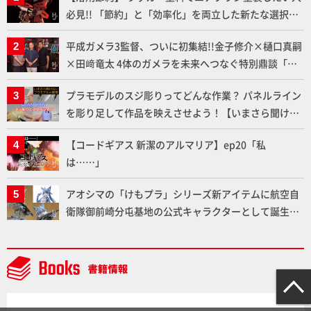
必見!! 「節約」と「効率化」を両立した新たな選択肢
「カートリッジ式エアーブラシ FLYER-SR2」の使い心
平成ガメラ3監督、ついに初集結!!金子修介×樋口真嗣
地を「HG ブルーティッシュドッグ」で検証！
×田﨑竜太 4体のガメラを未来へつなぐ特別鼎談「ガ
メラ永久保存化プロジェクト FINAL」
プラモデルのスジ彫りってどんな作業？ パネルライン
を彫り足して作品を映えさせよう！【いまさら聞けな
いプラモデルの基礎：スジ彫りとパネルライン】
【コードギアス 新潔のアルマリア】ep20「私
は……」
アオシマの「けもプラ」シリーズ新アイテムに航空自
衛隊御前崎分屯基地の公式キャラクターとして誕生し
た「おまねこ」が着任！けもプラ公式サイト限定版と
通常版の2ラインで発売！