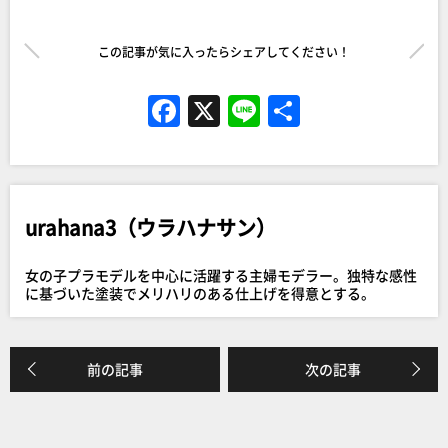
この記事が気に入ったらシェアしてください！
F
X
Li
共
a
n
有
c
e
e
urahana3（ウラハナサン）
b
o
女の子プラモデルを中心に活躍する主婦モデラー。独特な感性
o
に基づいた塗装でメリハリのある仕上げを得意とする。
k
前の記事
次の記事