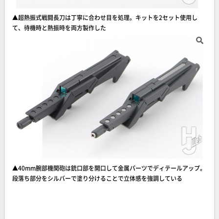
▲超熱振式戦闘長刀は丁寧に合わせ目を処理。キットを2セット使用し
て、待機時と熱振時を両方製作した
▲40mm腕部機関砲は銃口部を開口して金属パーツでディテールアップ。
段落ち部分をシルバーで塗り分けることで立体感を強調している