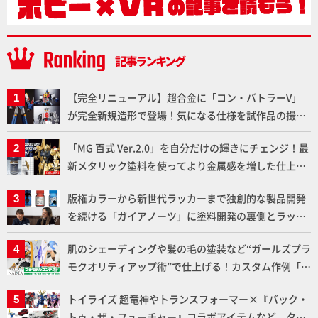
【完全リニューアル】超合金に「コン・バトラーV」
が完全新規造形で登場！気になる仕様を試作品の撮り
下ろしでご紹介!!さらに「大鉄人17」＆「ワンエイ
「MG 百式 Ver.2.0」を自分だけの輝きにチェンジ！最
ト」セット情報もお届け！【超合金の魂】
新メタリック塗料を使ってより金属感を増した仕上が
りに!!【試し読み】
版権カラーから新世代ラッカーまで独創的な製品開発
を続ける「ガイアノーツ」に塗料開発の裏側とラッカ
ー塗料の未来についてインタビュー！
肌のシェーディングや髪の毛の塗装など“ガールズプラ
モクオリティアップ術”で仕上げる！カスタム作例「白
騎士ソフィエラ」が完成！【「アルカナディアプラモ
トイライズ 超竜神やトランスフォーマー×『バック・
デルコンテスト」～8月17日（月）11:59まで応募受付
トゥ・ザ・フューチャー』コラボアイテムなど、タカ