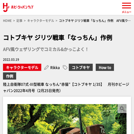
メニュー
HOME
記事
キャラクターモデル
コトブキヤ ジリツ戦車「なっちん」作例 AFV風ウェ
ザリングでコミカル&かっこよく！
コトブキヤ ジリツ戦車「なっちん」作例
AFV風ウェザリングでコミカル&かっこよく！
2022.03.19
キャラクターモデル
Rikka
コトブキヤ
How to
作例
陸上自衛隊07式-III型戦車 なっちん“赤猫”【コトブキヤ 1/35】 月刊ホビージ
ャパン2022年4月号（2月25日発売）