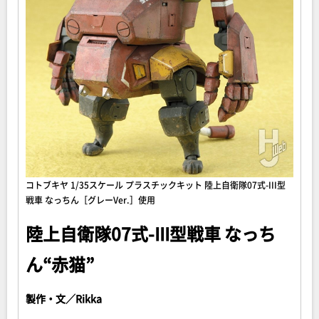
コトブキヤ 1/35スケール プラスチックキット 陸上自衛隊07式-III型
戦車 なっちん［グレーVer.］使用
陸上自衛隊07式-III型戦車 なっち
ん“赤猫”
製作・文／Rikka