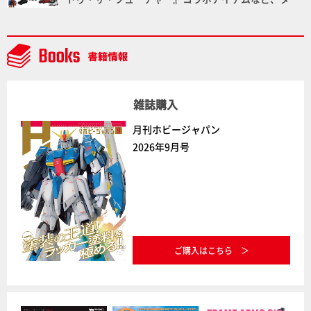
中】
ラトミーの注目アイテムをチェック!!【タカラトミー
NEWITEM】
雑誌購入
月刊ホビージャパン
2026年9月号
ご購入はこちら