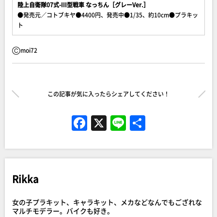
陸上自衛隊07式-III型戦車 なっちん［グレーVer.］
●発売元／コトブキヤ●4400円、発売中●1/35、約10cm●プラキッ
ト
Ⓒmoi72
この記事が気に入ったらシェアしてください！
F
X
Li
共
a
n
有
c
e
e
Rikka
b
o
女の子プラキット、キャラキット、メカなどなんでもござれな
o
マルチモデラー。バイクも好き。