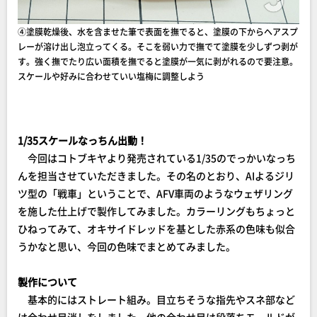
④塗膜乾燥後、水を含ませた筆で表面を撫でると、塗膜の下からヘアスプ
レーが溶け出し泡立ってくる。そこを弱い力で撫でて塗膜を少しずつ剥が
す。強く撫でたり広い面積を撫でると塗膜が一気に剥がれるので要注意。
スケールや好みに合わせていい塩梅に調整しよう
1/35スケールなっちん出動！
今回はコトブキヤより発売されている1/35のでっかいなっち
んを担当させていただきました。その名のとおり、AIよるジリ
ツ型の「戦車」ということで、AFV車両のようなウェザリング
を施した仕上げで製作してみました。カラーリングもちょっと
ひねってみて、オキサイドレッドを基とした赤系の色味も似合
うかなと思い、今回の色味でまとめてみました。
製作について
基本的にはストレート組み。目立ちそうな指先やスネ部など
は合わせ目消しをしました。他の合わせ目は段落ちモールドが