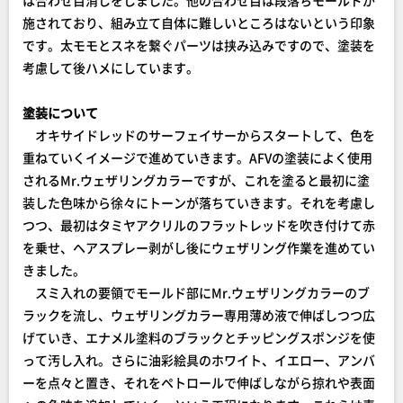
施されており、組み立て自体に難しいところはないという印象
です。太モモとスネを繋ぐパーツは挟み込みですので、塗装を
考慮して後ハメにしています。
塗装について
オキサイドレッドのサーフェイサーからスタートして、色を
重ねていくイメージで進めていきます。AFVの塗装によく使用
されるMr.ウェザリングカラーですが、これを塗ると最初に塗
装した色味から徐々にトーンが落ちていきます。それを考慮し
つつ、最初はタミヤアクリルのフラットレッドを吹き付けて赤
を乗せ、ヘアスプレー剥がし後にウェザリング作業を進めてい
きました。
スミ入れの要領でモールド部にMr.ウェザリングカラーのブ
ラックを流し、ウェザリングカラー専用薄め液で伸ばしつつ広
げていき、エナメル塗料のブラックとチッピングスポンジを使
って汚し入れ。さらに油彩絵具のホワイト、イエロー、アンバ
ーを点々と置き、それをペトロールで伸ばしながら掠れや表面