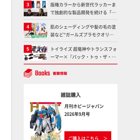
版権カラーから新世代ラッカーま
仕上がりに!!【試し読み】
魂】
で独創的な製品開発を続ける「ガ
イアノーツ」に塗料開発の裏側と
肌のシェーディングや髪の毛の塗
ラッカー塗料の未来についてイン
装など“ガールズプラモクオリテ
タビュー！
ィアップ術”で仕上げる！カスタ
トイライズ 超竜神やトランスフォ
ム作例「白騎士ソフィエラ」が完
ーマー×『バック・トゥ・ザ・フ
成！【「アルカナディアプラモデ
ューチャー』コラボアイテムな
ルコンテスト」～8月17日（月）
ど、タカラトミーの注目アイテム
11:59まで応募受付中】
をチェック!!【タカラトミー
NEWITEM】
雑誌購入
月刊ホビージャパン
2026年9月号
ご購入はこちら