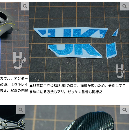
カウル、アンダー
必須。よりキレイ
▲非常に目立つSUZUKIのロゴ。面積が広いため、分割してこ
換え、写真の赤線
まめに貼る方法もアリ。ゼッケン番号も同様だ