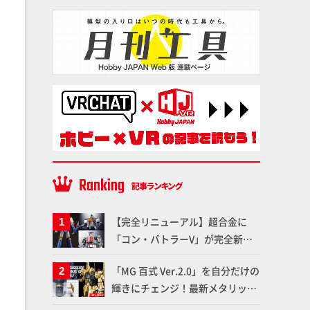
【完全リニューアル】超合金に
「コン・バトラーV」が完全新規
造形で登場！気になる仕様を試作
「MG 百式 Ver.2.0」を自分だけの
品の撮り下ろしでご紹介!!さらに
輝きにチェンジ！最新メタリック
「大鉄人17」＆「ワンエイト」セ
塗料を使ってより金属感を増した
ット情報もお届け！【超合金の