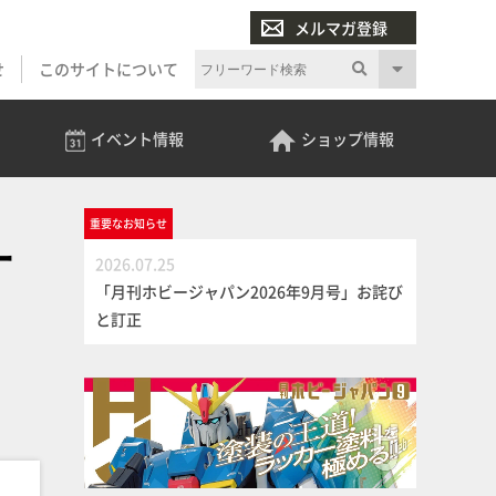
メルマガ登録
せ
このサイトについて
イベント
情報
ショップ
情報
重要な
お知らせ
ー
2026.07.25
「月刊ホビージャパン2026年9月号」お詫び
と訂正