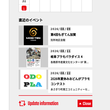
31
1
直近のイベント
2026/
08
/
09
第4回もぎてん加賀
別所地区会館
2026/
08
/
11
岐阜プラモパラダイス 4
各務原市産業文化センター 8F 第...
2026/
08
/
22
2026年夏休みおどんがプラモ
コンテスト
あさぎり町商工コミュニティーセ...