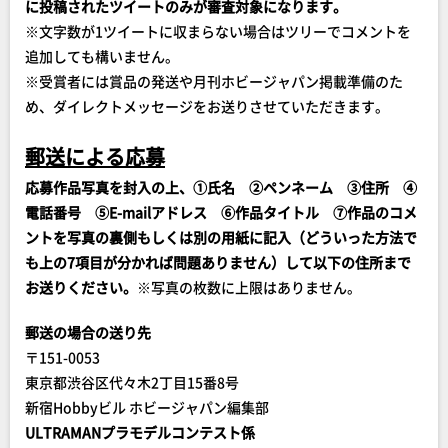
に投稿されたツイートのみが審査対象になります。
※文字数が1ツイートに収まらない場合はツリーでコメントを
追加しても構いません。
※受賞者には賞品の発送や月刊ホビージャパン掲載準備のた
め、ダイレクトメッセージをお送りさせていただきます。
郵送による応募
応募作品写真を封入の上、①氏名 ②ペンネーム ③住所 ④
電話番号 ⑤E-mailアドレス ⑥作品タイトル
⑦作品のコメ
ントを写真の裏側もしくは別の用紙に記入（どういった方法で
も上の7項目が分かれば問題ありません）して以下の住所まで
お送りください。
※写真の枚数に上限はありません。
郵送の場合の送り先
〒151-0053
東京都渋谷区代々木2丁目15番8号
新宿Hobbyビル ホビージャパン編集部
ULTRAMANプラモデルコンテスト係