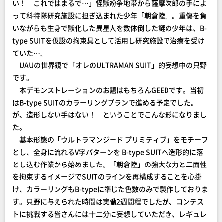
い！ これではまるで…」怪獣紛争地帯から薩摩次郎の手によ
って科特隊研究施設に担ぎ込まれた少年「朝倉陸」。重傷を負
いながらも生身で獣化した異星人を数体倒した謎の少年は、B-
type SUITを仮設の拘束具として活用し研究施設で治療を受け
ていた…』
UAUの世界観で「オレのULTRAMAN SUIT」的妄想中の只野
です。
本デモンストレーションのお題はもちろんGEEDです。当初
はB-type SUITのカラーリングプランで進める予定でした。
が、造形しない手はない！ ということでこんな形になりまし
た。
基本形態の「ウルトラマンジード プリミティブ」をモチーフ
とし、全身に流れるV字パターンを B-type SUITへ造形的に落
とし込む作業から始めました。「朝倉陸」の強大な力と二面性
を拘束するイメージでSUITのラインを再構成することを心掛
け、カラーリングもB-typeに準じた色数のみで製作しておりま
す。只野に与えられた時間は実働2週間程でしたが、コンテス
トに挑戦する皆さんには十二分に妄想していただき、レギュレ