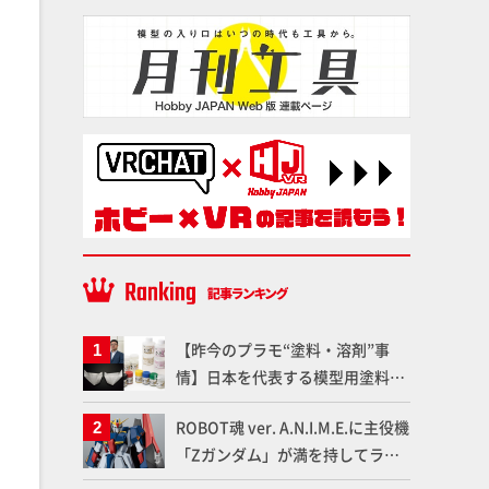
【昨今のプラモ“塗料・溶剤”事
情】日本を代表する模型用塗料
「Mr.カラー」やツールメーカー
ROBOT魂 ver. A.N.I.M.E.に主役機
である「GSIクレオス」が語るラ
「Zガンダム」が満を持してライ
ッカー塗料の未来とは？
ンナップ！ウェイブライダーへの