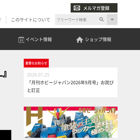
メルマガ登録
せ
このサイトについて
イベント
情報
ショップ
情報
重要な
お知らせ
L』
2026.07.25
「月刊ホビージャパン2026年9月号」お詫び
と訂正