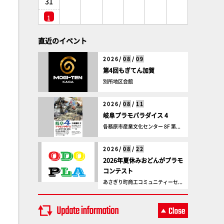
31
1
直近のイベント
2026/
08
/
09
第4回もぎてん加賀
別所地区会館
2026/
08
/
11
岐阜プラモパラダイス 4
各務原市産業文化センター 8F 第...
2026/
08
/
22
2026年夏休みおどんがプラモ
コンテスト
あさぎり町商工コミュニティーセ...