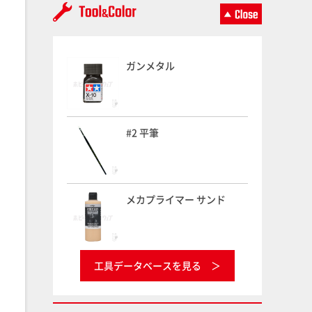
ガンメタル
#2 平筆
メカプライマー サンド
工具データベースを見る