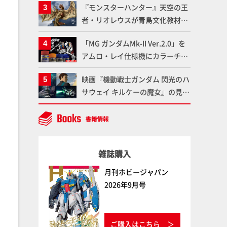
『モンスターハンター』天空の王
変形、劇中どおりのプロポーショ
者・リオレウスが青島文化教材社
ンを再現【機動戦士Zガンダム】
「PLAfig.」にラインナップ！原
「MG ガンダムMk-II Ver.2.0」を
型・蟹蟲修造氏の彩色作例で超ハ
アムロ・レイ仕様機にカラーチェ
イディテールかつ躍動感に満ちた
ンジ!! ラッカー塗料の定番技法を
造形をチェック
映画『機動戦士ガンダム 閃光のハ
押さえるだけでハイクオリティの
サウェイ キルケーの魔女』の見放
作例に!!【試し読み】
題配信が8月31日（月）よりスタ
ート！Prime Videoで国内独占配
信
雑誌購入
月刊ホビージャパン
2026年9月号
ご購入はこちら