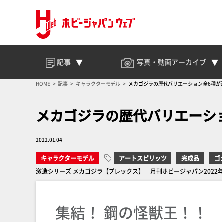
記事
写真・動画
アーカイブ
HOME
記事
キャラクターモデル
メカゴジラの歴代バリエーション全6種が
メカゴジラの歴代バリエーシ
2022.01.04
キャラクターモデル
アートスピリッツ
完成品
ゴ
激造シリーズ メカゴジラ【プレックス】 月刊ホビージャパン2022
集結！ 鋼の怪獣王！！