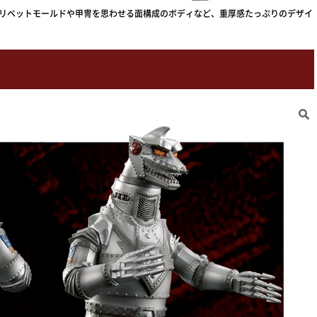
。リベットモールドや甲冑を思わせる面構成のボディなど、重厚感たっぷりのデザイ