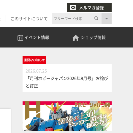
メルマガ登録
せ
このサイトについて
イベント
情報
ショップ
情報
重要な
お知らせ
2026.07.25
「月刊ホビージャパン2026年9月号」お詫び
と訂正