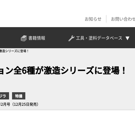
お知らせ
お問い合わ
書籍情報
工具・塗料
データベース
激造シリーズに登場！
ョン全6種が激造シリーズに登場！
ジラ
特撮
年2月号（12月25日発売）