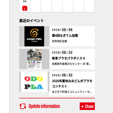
31
1
直近のイベント
2026/
08
/
09
第4回もぎてん加賀
別所地区会館
2026/
08
/
11
岐阜プラモパラダイス 4
各務原市産業文化センター 8F 第...
2026/
08
/
22
2026年夏休みおどんがプラモ
コンテスト
あさぎり町商工コミュニティーセ...