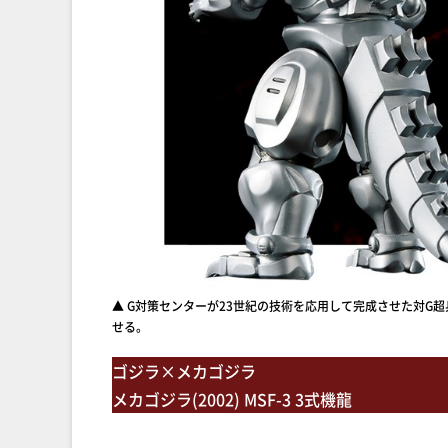
▲ G対策センターが23世紀の技術を応用して完成させた対
せる。
ゴジラ×メカゴジラ
メカゴジラ(2002) MSF-3 3式機龍