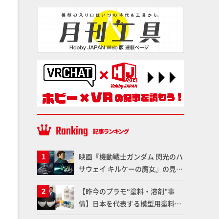
映画『機動戦士ガンダム 閃光のハ
サウェイ キルケーの魔女』の見放
題配信が8月31日（月）よりスタ
【昨今のプラモ“塗料・溶剤”事
ート！Prime Videoで国内独占配
情】日本を代表する模型用塗料
信
「Mr.カラー」やツールメーカー