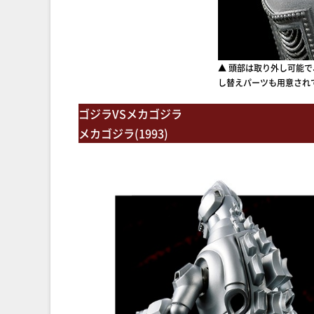
▲ 頭部は取り外し可能
し替えパーツも用意され
ゴジラVSメカゴジラ
メカゴジラ(1993)