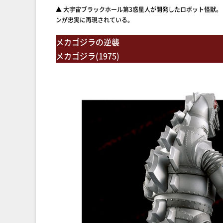
▲ 大宇宙ブラックホール第3惑星人が開発したロボット怪獣
ンが忠実に再現されている。
メカゴジラの逆襲
メカゴジラ(1975)