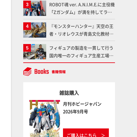
ROBOT魂 ver. A.N.I.M.E.に主役機
である「GSIクレオス」が語るラ
「Zガンダム」が満を持してライ
ッカー塗料の未来とは？
ンナップ！ウェイブライダーへの
『モンスターハンター』天空の王
変形、劇中どおりのプロポーショ
者・リオレウスが青島文化教材社
ンを再現【機動戦士Zガンダム】
「PLAfig.」にラインナップ！原
フィギュアの製造を一貫して行う
型・蟹蟲修造氏の彩色作例で超ハ
国内唯一のフィギュア生産工場グ
イディテールかつ躍動感に満ちた
ッドスマイルカンパニーの楽月・
造形をチェック
望月工場に突撃！谷本工場長への
インタビューと『PLAMAX AAAヴ
ンダー』の続報も！
雑誌購入
月刊ホビージャパン
2026年9月号
ご購入はこちら