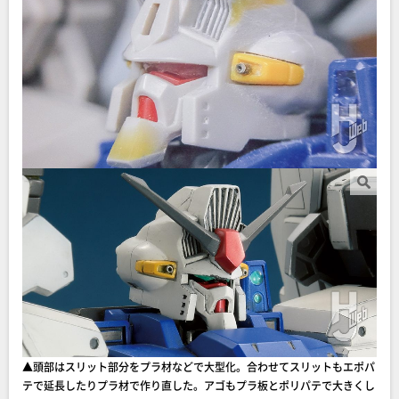
▲頭部はスリット部分をプラ材などで大型化。合わせてスリットもエポパ
テで延長したりプラ材で作り直した。アゴもプラ板とポリパテで大きくし