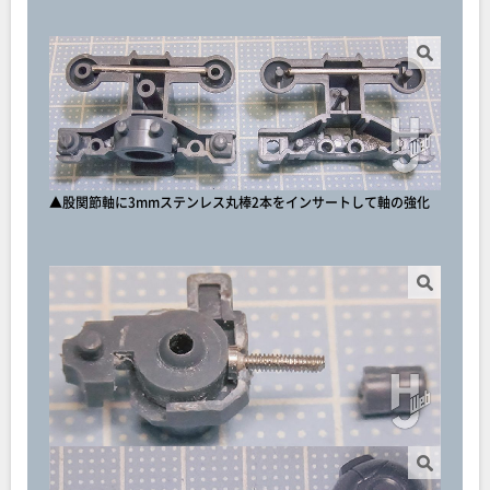
▲股関節軸に3mmステンレス丸棒2本をインサートして軸の強化