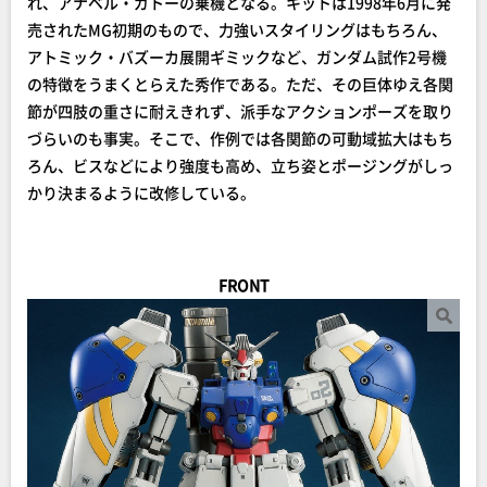
れ、アナベル・ガトーの乗機となる。キットは1998年6月に発
売されたMG初期のもので、力強いスタイリングはもちろん、
アトミック・バズーカ展開ギミックなど、ガンダム試作2号機
の特徴をうまくとらえた秀作である。ただ、その巨体ゆえ各関
節が四肢の重さに耐えきれず、派手なアクションポーズを取り
づらいのも事実。そこで、作例では各関節の可動域拡大はもち
ろん、ビスなどにより強度も高め、立ち姿とポージングがしっ
かり決まるように改修している。
FRONT