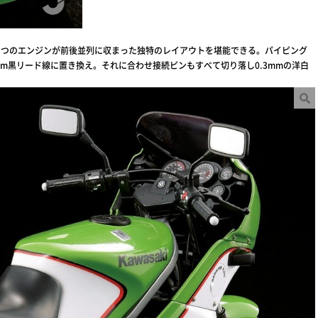
ふたつのエンジンが前後並列に収まった独特のレイアウトを堪能できる。パイピング
mm黒リード線に置き換え。それに合わせ接続ピンもすべて切り落し0.3mmの洋白