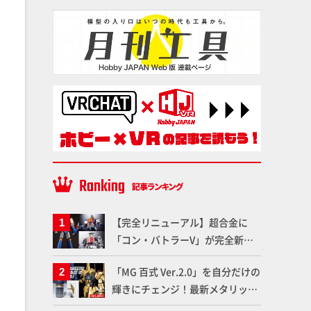
【完全リニューアル】超合金に
「コン・バトラーV」が完全新規
造形で登場！気になる仕様を試作
「MG 百式 Ver.2.0」を自分だけの
品の撮り下ろしでご紹介!!さらに
輝きにチェンジ！最新メタリック
「大鉄人17」＆「ワンエイト」セ
塗料を使ってより金属感を増した
ット情報もお届け！【超合金の