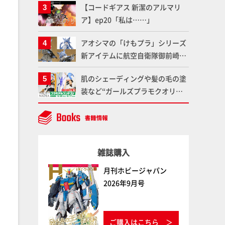
【コードギアス 新潔のアルマリ
仕上がりに!!【試し読み】
魂】
ア】ep20「私は……」
アオシマの「けもプラ」シリーズ
新アイテムに航空自衛隊御前崎分
屯基地の公式キャラクターとして
肌のシェーディングや髪の毛の塗
誕生した「おまねこ」が着任！け
装など“ガールズプラモクオリテ
もプラ公式サイト限定版と通常版
ィアップ術”で仕上げる！カスタ
の2ラインで発売！
ム作例「白騎士ソフィエラ」が完
成！【「アルカナディアプラモデ
ルコンテスト」～8月17日（月）
雑誌購入
11:59まで応募受付中】
月刊ホビージャパン
2026年9月号
ご購入はこちら