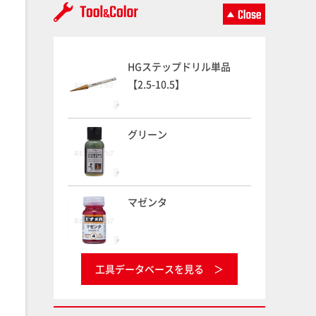
HGステップドリル単品
【2.5-10.5】
グリーン
マゼンタ
工具データベースを見る