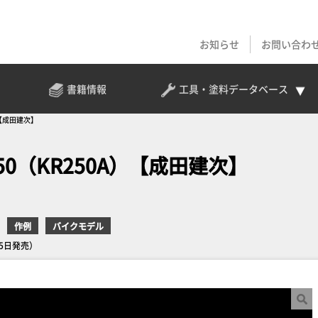
お知らせ
お問い合わ
書籍情報
工具・塗料
データベース
KR250A）【成田建次】
250（KR250A）【成田建次】
作例
バイクモデル
25日発売）