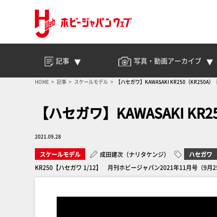
記事
写真・動画
アーカイブ
HOME
記事
スケールモデル
【ハセガワ】KAWASAKI KR250（
【ハセガワ】KAWASAKI KR
2021.09.28
スケールモデル
成田建次（ナリタケンジ）
ハセガワ
KR250【ハセガワ 1/12】 月刊ホビージャパン2021年11月号（9月