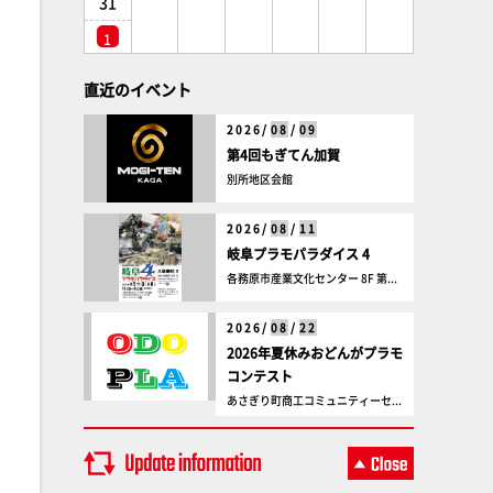
31
1
直近のイベント
2026/
08
/
09
第4回もぎてん加賀
別所地区会館
2026/
08
/
11
岐阜プラモパラダイス 4
各務原市産業文化センター 8F 第...
2026/
08
/
22
2026年夏休みおどんがプラモ
コンテスト
あさぎり町商工コミュニティーセ...