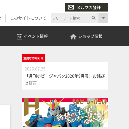
メルマガ登録
せ
このサイトについて
イベント
情報
ショップ
情報
重要な
お知らせ
2026.07.25
「月刊ホビージャパン2026年9月号」お詫び
と訂正