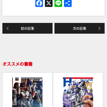
F
X
Li
共
a
n
有
c
e
e
前の記事
次の記事
b
o
o
k
オススメの書籍