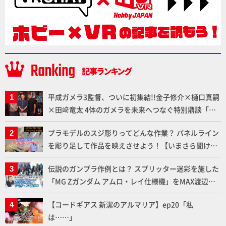
平成ガメラ3監督、ついに初集結!!金子修介×樋口真嗣
×田﨑竜太 4体のガメラを未来へつなぐ特別鼎談「ガ
メラ永久保存化プロジェクト FINAL」
プラモデルのスジ彫りってどんな作業？ パネルライン
を彫り足して作品を映えさせよう！【いまさら聞けな
いプラモデルの基礎：スジ彫りとパネルライン】
伝説のガンプラ作例とは？ スプリッター迷彩を施した
「MG Zガンダム アムロ・レイ仕様機」をMAX渡辺が
ふたたび塗る!!【試し読み】
【コードギアス 新潔のアルマリア】ep20「私
は……」