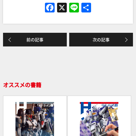
F
X
Li
共
a
n
有
c
e
e
前の記事
次の記事
b
o
o
k
オススメの書籍