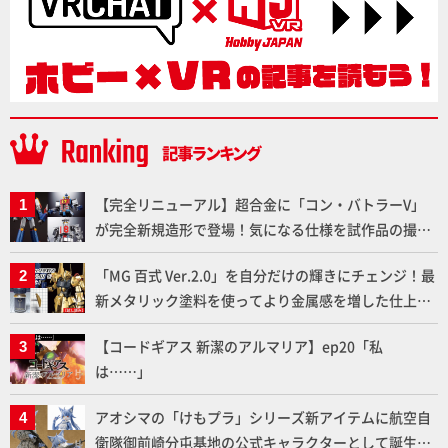
【完全リニューアル】超合金に「コン・バトラーV」
が完全新規造形で登場！気になる仕様を試作品の撮り
下ろしでご紹介!!さらに「大鉄人17」＆「ワンエイ
「MG 百式 Ver.2.0」を自分だけの輝きにチェンジ！最
ト」セット情報もお届け！【超合金の魂】
新メタリック塗料を使ってより金属感を増した仕上が
りに!!【試し読み】
【コードギアス 新潔のアルマリア】ep20「私
は……」
アオシマの「けもプラ」シリーズ新アイテムに航空自
衛隊御前崎分屯基地の公式キャラクターとして誕生し