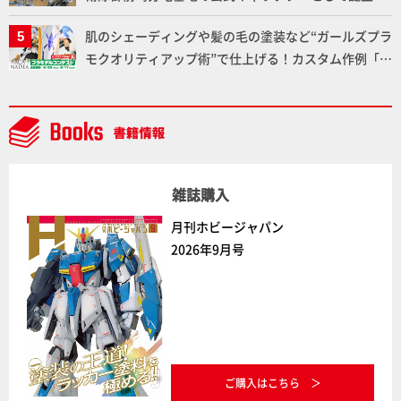
た「おまねこ」が着任！けもプラ公式サイト限定版と
肌のシェーディングや髪の毛の塗装など“ガールズプラ
通常版の2ラインで発売！
モクオリティアップ術”で仕上げる！カスタム作例「白
騎士ソフィエラ」が完成！【「アルカナディアプラモ
デルコンテスト」～8月17日（月）11:59まで応募受付
中】
雑誌購入
月刊ホビージャパン
2026年9月号
ご購入はこちら