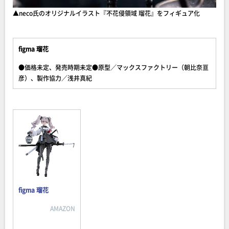
▲neco氏のオリジナルイラスト『不花侵領域 瑠花』をフィギュア化
figma 瑠花
●価格未定、発売時期未定●原型／マックスファクトリー（朝比奈亘
彦）、製作協力／浅井真紀
figma 瑠花
AMAZON