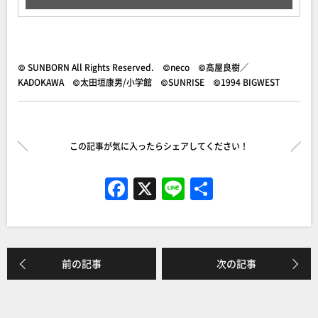
© SUNBORN All Rights Reserved. ©neco ©高屋良樹／
KADOKAWA ©太田垣康男/小学館 ©SUNRISE ©1994 BIGWEST
この記事が気に入ったらシェアしてください！
F
X
Li
共
a
n
有
c
e
e
前の記事
次の記事
b
o