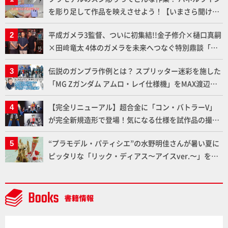
を彫り足して作品を映えさせよう！【いまさら聞けな
いプラモデルの基礎：スジ彫りとパネルライン】
平成ガメラ3監督、ついに初集結!!金子修介×樋口真嗣
×田﨑竜太 4体のガメラを未来へつなぐ特別鼎談「ガ
メラ永久保存化プロジェクト FINAL」
伝説のガンプラ作例とは？ スプリッター迷彩を施した
「MG Zガンダム アムロ・レイ仕様機」をMAX渡辺が
ふたたび塗る!!【試し読み】
【完全リニューアル】超合金に「コン・バトラーV」
が完全新規造形で登場！気になる仕様を試作品の撮り
下ろしでご紹介!!さらに「大鉄人17」＆「ワンエイ
“プラモデル・パティシエ”の水野明佳さんが暑い夏に
ト」セット情報もお届け！【超合金の魂】
ピッタリな「リック・ディアス〜アイスver.〜」を製
作【ガンダムフォワード Vol.11抜粋】