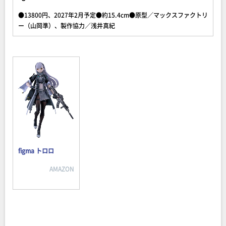
●13800円、2027年2月予定●約15.4cm●原型／マックスファクトリ
ー（山岡準）、製作協力／浅井真紀
figma トロロ
AMAZON