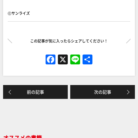
ⓒサンライズ
この記事が気に入ったらシェアしてください！
F
X
Li
共
a
n
有
c
e
e
前の記事
次の記事
b
o
o
k
オススメの書籍