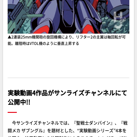
▲2連装25mm機関砲の旋回機構により、リフター2の主翼は軸回転が可
能。離陸時はVTOL機のように垂直上昇する
実験動画4作品がサンライズチャンネルにて
公開中!!
今サンライズチャンネルでは、『聖戦士ダンバイン』、『戦
闘メカ ザブングル』を題材とした、“実験動画シリーズ”4本を