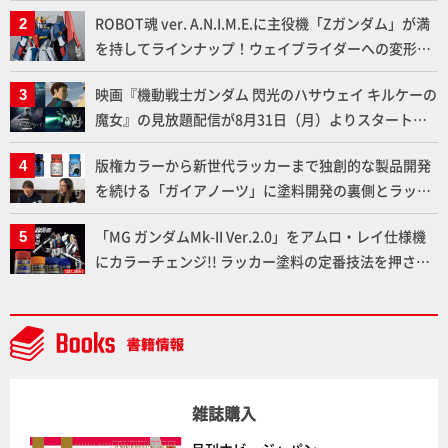
りに!!【試し読み】
ROBOT魂 ver. A.N.I.M.E.に主役機「Zガンダム」が満
を持してラインナップ！ウェイブライダーへの変形、
劇中どおりのプロポーションを再現【機動戦士Zガン
映画『機動戦士ガンダム 閃光のハサウェイ キルケーの
ダム】
魔女』の見放題配信が8月31日（月）よりスタート！
Prime Videoで国内独占配信
版権カラーから新世代ラッカーまで独創的な製品開発
を続ける「ガイアノーツ」に塗料開発の裏側とラッカ
ー塗料の未来についてインタビュー！
「MG ガンダムMk-II Ver.2.0」をアムロ・レイ仕様機
にカラーチェンジ!! ラッカー塗料の定番技法を押さえ
るだけでハイクオリティの作例に!!【試し読み】
雑誌購入