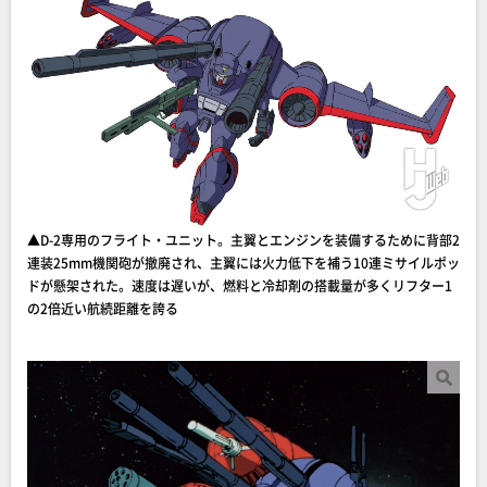
▲D-2専用のフライト・ユニット。主翼とエンジンを装備するために背部2
連装25mm機関砲が撤廃され、主翼には火力低下を補う10連ミサイルポッ
ドが懸架された。速度は遅いが、燃料と冷却剤の搭載量が多くリフター1
の2倍近い航続距離を誇る