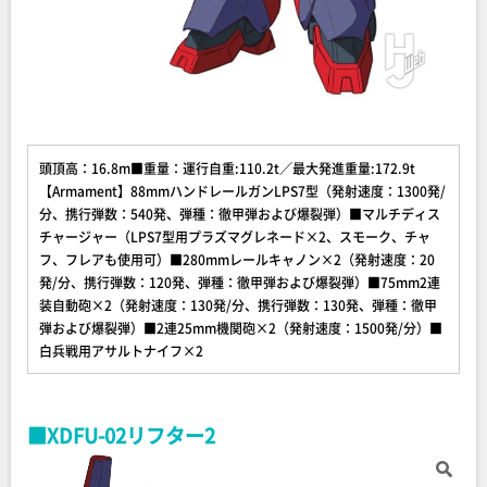
頭頂高：16.8m■重量：運行自重:110.2t／最大発進重量:172.9t
【Armament】88mmハンドレールガンLPS7型（発射速度：1300発/
分、携行弾数：540発、弾種：徹甲弾および爆裂弾）■マルチディス
チャージャー（LPS7型用プラズマグレネード×2、スモーク、チャ
フ、フレアも使用可）■280mmレールキャノン×2（発射速度：20
発/分、携行弾数：120発、弾種：徹甲弾および爆裂弾）■75mm2連
装自動砲×2（発射速度：130発/分、携行弾数：130発、弾種：徹甲
弾および爆裂弾）■2連25mm機関砲×2（発射速度：1500発/分）■
白兵戦用アサルトナイフ×2
■XDFU-02リフター2