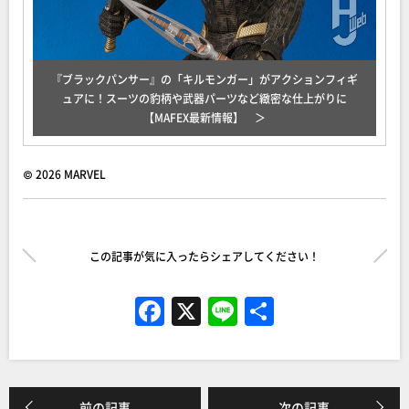
『ブラックパンサー』の「キルモンガー」がアクションフィギ
ュアに！スーツの豹柄や武器パーツなど緻密な仕上がりに
【MAFEX最新情報】
© 2026 MARVEL
この記事が気に入ったらシェアしてください！
F
X
Li
共
a
n
有
c
e
e
前の記事
次の記事