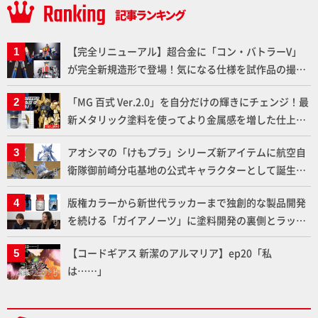
【完全リニューアル】超合金に「コン・バトラーV」
が完全新規造形で登場！気になる仕様を試作品の撮り
下ろしでご紹介!!さらに「大鉄人17」＆「ワンエイ
「MG 百式 Ver.2.0」を自分だけの輝きにチェンジ！最
ト」セット情報もお届け！【超合金の魂】
新メタリック塗料を使ってより金属感を増した仕上が
りに!!【試し読み】
アオシマの「けもプラ」シリーズ新アイテムに航空自
衛隊御前崎分屯基地の公式キャラクターとして誕生し
た「おまねこ」が着任！けもプラ公式サイト限定版と
版権カラーから新世代ラッカーまで独創的な製品開発
通常版の2ラインで発売！
を続ける「ガイアノーツ」に塗料開発の裏側とラッカ
ー塗料の未来についてインタビュー！
【コードギアス 新潔のアルマリア】ep20「私
は……」