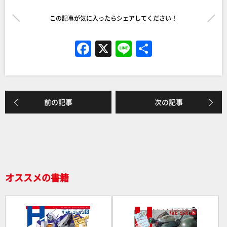
この記事が気に入ったらシェアしてください！
F
X
Li
共
a
n
有
c
e
e
前の記事
次の記事
b
o
o
k
オススメの書籍