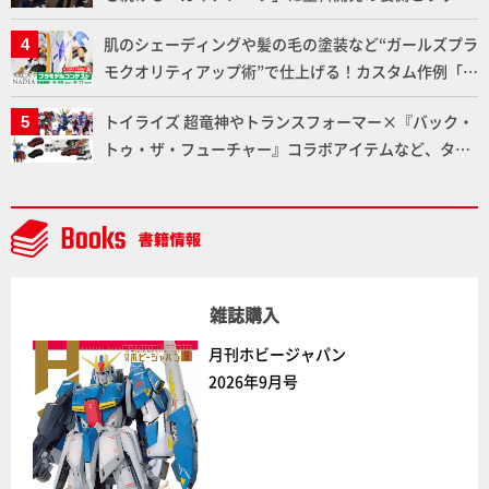
ー塗料の未来についてインタビュー！
肌のシェーディングや髪の毛の塗装など“ガールズプラ
モクオリティアップ術”で仕上げる！カスタム作例「白
騎士ソフィエラ」が完成！【「アルカナディアプラモ
トイライズ 超竜神やトランスフォーマー×『バック・
デルコンテスト」～8月17日（月）11:59まで応募受付
トゥ・ザ・フューチャー』コラボアイテムなど、タカ
中】
ラトミーの注目アイテムをチェック!!【タカラトミー
NEWITEM】
雑誌購入
月刊ホビージャパン
2026年9月号