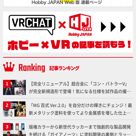
【完全リニューアル】超合金に「コン・バトラーV」
が完全新規造形で登場！気になる仕様を試作品の撮り
下ろしでご紹介!!さらに「大鉄人17」＆「ワンエイ
「MG 百式 Ver.2.0」を自分だけの輝きにチェンジ！最
ト」セット情報もお届け！【超合金の魂】
新メタリック塗料を使ってより金属感を増した仕上が
りに!!【試し読み】
版権カラーから新世代ラッカーまで独創的な製品開発
を続ける「ガイアノーツ」に塗料開発の裏側とラッカ