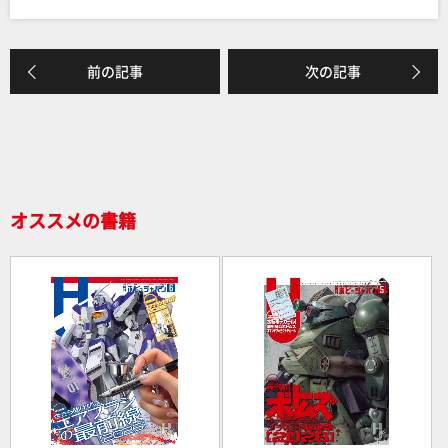
c
e
e
前の記事
次の記事
b
o
o
k
オススメの書籍