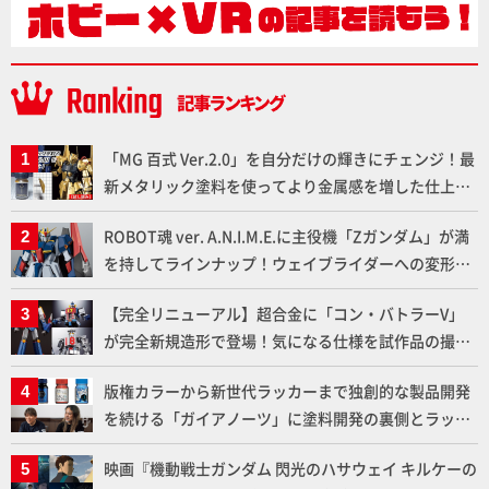
「MG 百式 Ver.2.0」を自分だけの輝きにチェンジ！最
新メタリック塗料を使ってより金属感を増した仕上が
りに!!【試し読み】
ROBOT魂 ver. A.N.I.M.E.に主役機「Zガンダム」が満
を持してラインナップ！ウェイブライダーへの変形、
劇中どおりのプロポーションを再現【機動戦士Zガン
【完全リニューアル】超合金に「コン・バトラーV」
ダム】
が完全新規造形で登場！気になる仕様を試作品の撮り
下ろしでご紹介!!さらに「大鉄人17」＆「ワンエイ
版権カラーから新世代ラッカーまで独創的な製品開発
ト」セット情報もお届け！【超合金の魂】
を続ける「ガイアノーツ」に塗料開発の裏側とラッカ
ー塗料の未来についてインタビュー！
映画『機動戦士ガンダム 閃光のハサウェイ キルケーの