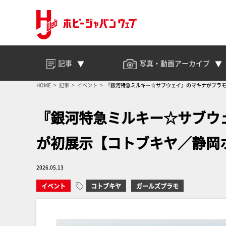
記事
写真・動画
アーカイブ
HOME
記事
イベント
『銀河特急ミルキー☆サブウェイ』のマキナがプラモ
『銀河特急ミルキー☆サブウ
が初展示【コトブキヤ／静岡ホ
2026.05.13
イベント
コトブキヤ
ガールズプラモ