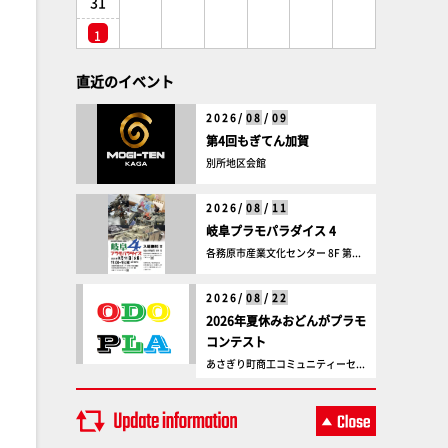
31
1
直近のイベント
2026/
08
/
09
第4回もぎてん加賀
別所地区会館
2026/
08
/
11
岐阜プラモパラダイス 4
各務原市産業文化センター 8F 第...
2026/
08
/
22
2026年夏休みおどんがプラモ
コンテスト
あさぎり町商工コミュニティーセ...