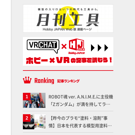
ROBOT魂 ver. A.N.I.M.E.に主役機
「Zガンダム」が満を持してライ
ンナップ！ウェイブライダーへの
【昨今のプラモ“塗料・溶剤”事
変形、劇中どおりのプロポーショ
情】日本を代表する模型用塗料
ンを再現【機動戦士Zガンダム】
「Mr.カラー」やツールメーカー