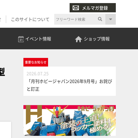
メルマガ登録
せ
このサイトについて
イベント
情報
ショップ
情報
重要な
お知らせ
型
2026.07.25
「月刊ホビージャパン2026年9月号」お詫び
と訂正