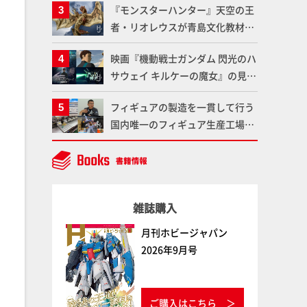
『モンスターハンター』天空の王
である「GSIクレオス」が語るラ
者・リオレウスが青島文化教材社
ッカー塗料の未来とは？
「PLAfig.」にラインナップ！原
映画『機動戦士ガンダム 閃光のハ
型・蟹蟲修造氏の彩色作例で超ハ
サウェイ キルケーの魔女』の見放
イディテールかつ躍動感に満ちた
題配信が8月31日（月）よりスタ
造形をチェック
フィギュアの製造を一貫して行う
ート！Prime Videoで国内独占配
国内唯一のフィギュア生産工場グ
信
ッドスマイルカンパニーの楽月・
望月工場に突撃！谷本工場長への
インタビューと『PLAMAX AAAヴ
ンダー』の続報も！
雑誌購入
月刊ホビージャパン
2026年9月号
ご購入はこちら