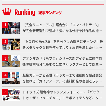
【完全リニューアル】超合金に「コン・バトラーV」
が完全新規造形で登場！気になる仕様を試作品の撮り
下ろしでご紹介!!さらに「大鉄人17」＆「ワンエイ
「MG 百式 Ver.2.0」を自分だけの輝きにチェンジ！最
ト」セット情報もお届け！【超合金の魂】
新メタリック塗料を使ってより金属感を増した仕上が
りに!!【試し読み】
アオシマの「けもプラ」シリーズ新アイテムに航空自
衛隊御前崎分屯基地の公式キャラクターとして誕生し
た「おまねこ」が着任！けもプラ公式サイト限定版と
版権カラーから新世代ラッカーまで独創的な製品開発
通常版の2ラインで発売！
を続ける「ガイアノーツ」に塗料開発の裏側とラッカ
ー塗料の未来についてインタビュー！
トイライズ 超竜神やトランスフォーマー×『バック・
トゥ・ザ・フューチャー』コラボアイテムなど、タカ
ラトミーの注目アイテムをチェック!!【タカラトミー