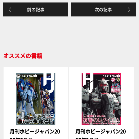
e
前の記事
次の記事
b
o
o
k
オススメの書籍
月刊ホビージャパン20
月刊ホビージャパン20