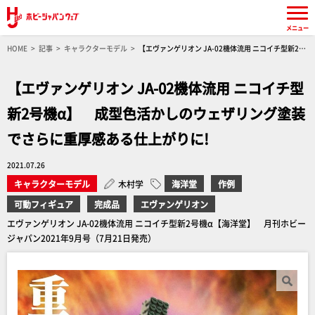
メニュー
HOME
記事
キャラクターモデル
【エヴァンゲリオン JA-02機体流用 ニコイチ型新2号
機α】 成型色活かしのウェザリング塗装でさらに重厚感ある仕上がりに!
【エヴァンゲリオン JA-02機体流用 ニコイチ型
新2号機α】 成型色活かしのウェザリング塗装
でさらに重厚感ある仕上がりに!
2021.07.26
キャラクターモデル
木村学
海洋堂
作例
可動フィギュア
完成品
エヴァンゲリオン
エヴァンゲリオン JA-02機体流用 ニコイチ型新2号機α【海洋堂】 月刊ホビー
ジャパン2021年9月号（7月21日発売）