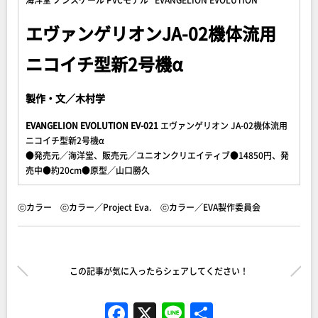
エヴァンゲリオンJA-02機体流用
ニコイチ型新2号機α
製作・文／木村学
EVANGELION EVOLUTION EV-021
エヴァンゲリオン JA-02機体流用
ニコイチ型新2号機α
●発売元／海洋堂、販売元／ユニオンクリエイティブ●14850円、発
売中●約20cm●原型／山口勝久
ⓒカラー ⓒカラー／Project Eva. ⓒカラー／EVA製作委員会
この記事が気に入ったらシェアしてください！
F
X
Li
共