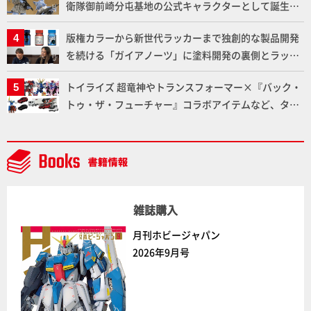
衛隊御前崎分屯基地の公式キャラクターとして誕生し
た「おまねこ」が着任！けもプラ公式サイト限定版と
版権カラーから新世代ラッカーまで独創的な製品開発
通常版の2ラインで発売！
を続ける「ガイアノーツ」に塗料開発の裏側とラッカ
ー塗料の未来についてインタビュー！
トイライズ 超竜神やトランスフォーマー×『バック・
トゥ・ザ・フューチャー』コラボアイテムなど、タカ
ラトミーの注目アイテムをチェック!!【タカラトミー
NEWITEM】
雑誌購入
月刊ホビージャパン
2026年9月号