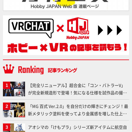
【完全リニューアル】超合金に「コン・バトラーV」
が完全新規造形で登場！気になる仕様を試作品の撮り
下ろしでご紹介!!さらに「大鉄人17」＆「ワンエイ
「MG 百式 Ver.2.0」を自分だけの輝きにチェンジ！最
ト」セット情報もお届け！【超合金の魂】
新メタリック塗料を使ってより金属感を増した仕上が
りに!!【試し読み】
アオシマの「けもプラ」シリーズ新アイテムに航空自