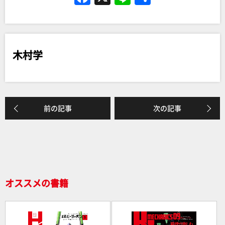
a
n
有
c
e
e
木村学
b
o
o
k
前の記事
次の記事
オススメの書籍