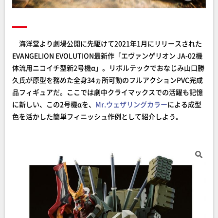
海洋堂より劇場公開に先駆けて2021年1月にリリースされた
EVANGELION EVOLUTION最新作「エヴァンゲリオン JA-02機
体流用ニコイチ型新2号機α」。リボルテックでおなじみ山口勝
久氏が原型を務めた全身34ヵ所可動のフルアクションPVC完成
品フィギュアだ。ここでは劇中クライマックスでの活躍も記憶
に新しい、この2号機αを、
Mr.ウェザリングカラー
による成型
色を活かした簡単フィニッシュ作例として紹介しよう。