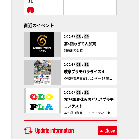
31
1
直近のイベント
2026/
08
/
09
第4回もぎてん加賀
別所地区会館
2026/
08
/
11
岐阜プラモパラダイス 4
各務原市産業文化センター 8F 第...
2026/
08
/
22
2026年夏休みおどんがプラモ
コンテスト
あさぎり町商工コミュニティーセ...