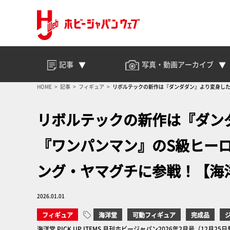
記事
写真・動画
アーカイブ
HOME
記事
フィギュア
リボルテックの新作は『ダンダダン』より変身したジ
リボルテックの新作は『ダン
『ワンパンマン』のS級ヒー
ング・ヤマグチに参戦！【海洋堂P
2026.01.01
フィギュア
海洋堂
可動フィギュア
完成品
海洋堂 PICK UP ITEMS 月刊ホビージャパン2026年2月号（12月25