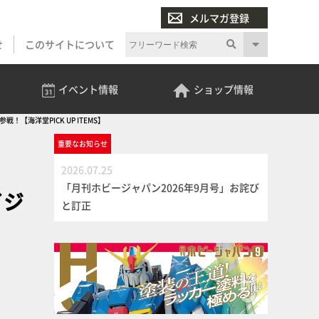
メルマガ登録
せ
このサイトについて
イベント
情報
ショップ
情報
洋堂PICK UP ITEMS】
重要な
お知らせ
2026.07.25
「月刊ホビージャパン2026年9月号」お詫び
イジ
と訂正