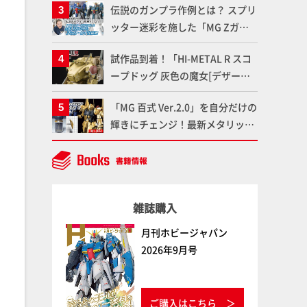
伝説のガンプラ作例とは？ スプリ
品の撮り下ろしでご紹介!!さらに
ッター迷彩を施した「MG Zガン
「大鉄人17」＆「ワンエイト」セ
ダム アムロ・レイ仕様機」をMAX
ット情報もお届け！【超合金の
試作品到着！「HI-METAL R スコ
渡辺がふたたび塗る!!【試し読
魂】
ープドッグ 灰色の魔女[デザート
み】
カラー]（仮）」の気になる装備や
「MG 百式 Ver.2.0」を自分だけの
細部など商品仕様を撮り下ろしで
輝きにチェンジ！最新メタリック
お届け!! 【装甲騎兵ボトムズ】
塗料を使ってより金属感を増した
仕上がりに!!【試し読み】
雑誌購入
月刊ホビージャパン
2026年9月号
ご購入はこちら