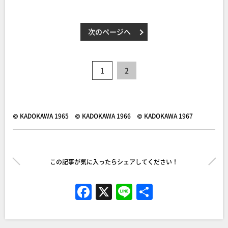
次のページへ
1
2
© KADOKAWA 1965 © KADOKAWA 1966 © KADOKAWA 1967
この記事が気に入ったらシェアしてください！
F
X
Li
共
a
n
有
c
e