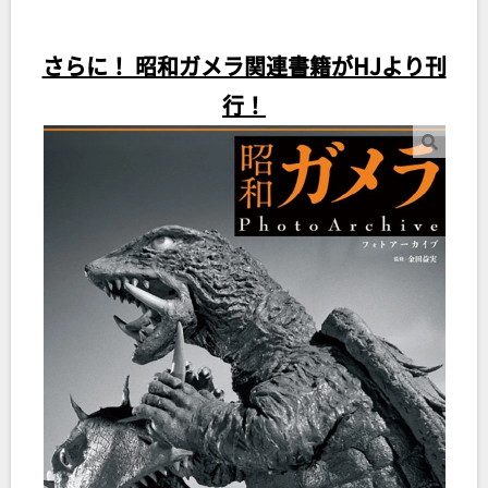
さらに！ 昭和ガメラ関連書籍がHJより刊
行！