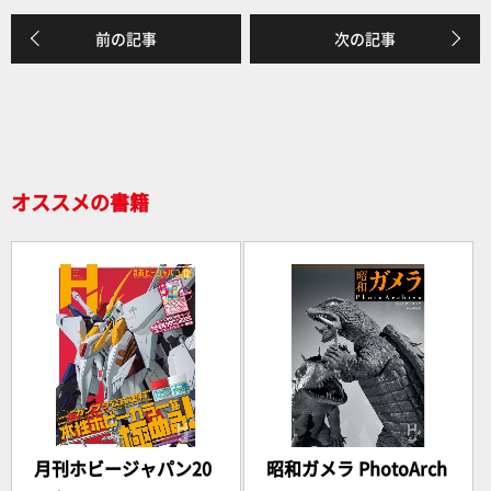
e
前の記事
次の記事
b
o
o
k
オススメの書籍
月刊ホビージャパン20
昭和ガメラ PhotoArch