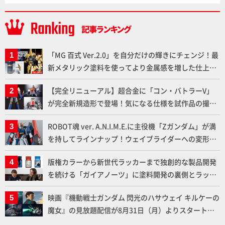
「MG 百式 Ver.2.0」を自分だけの輝きにチェンジ！最
新メタリック塗料を使ってより金属感を増した仕上が
りに!!【試し読み】
【完全リニューアル】超合金に「コン・バトラーV」
が完全新規造形で登場！気になる仕様を試作品の撮り
下ろしでご紹介!!さらに「大鉄人17」＆「ワンエイ
ROBOT魂 ver. A.N.I.M.E.に主役機「Zガンダム」が満
ト」セット情報もお届け！【超合金の魂】
を持してラインナップ！ウェイブライダーへの変形、
劇中どおりのプロポーションを再現【機動戦士Zガン
版権カラーから新世代ラッカーまで独創的な製品開発
ダム】
を続ける「ガイアノーツ」に塗料開発の裏側とラッカ
ー塗料の未来についてインタビュー！
映画『機動戦士ガンダム 閃光のハサウェイ キルケーの
魔女』の見放題配信が8月31日（月）よりスタート！
Prime Videoで国内独占配信