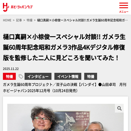
メニュー
HOME
記事
特撮
樋口真嗣×小椋俊一スペシャル対談!! ガメラ生誕60周年記念昭和ガメ
ラ3作品4Kデジタル修復版を監修した二人に見どころを聞いてみた！
樋口真嗣×小椋俊一スペシャル対談!! ガメラ生
誕60周年記念昭和ガメラ3作品4Kデジタル修復
版を監修した二人に見どころを聞いてみた！
2025.11.22
特撮
インタビュー
イベント情報
特撮
ガメラ生誕60周年プロジェクト／双子山の決戦【バンダイ】●山田卓司 月刊
ホビージャパン2025年12月号（10月24日発売）