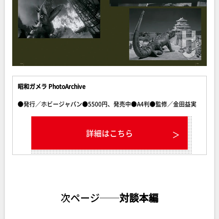
昭和ガメラ PhotoArchive
●発行／ホビージャパン●5500円、発売中●A4判●監修／金田益実
詳細はこちら
次ページ──
対談本編