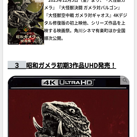
メラ』『大怪獣決闘 ガメラ対バルゴン』
『大怪獣空中戦 ガメラ対ギャオス』4Kデジ
タル修復版の初上映他、シリーズ作品を上
映する映画祭。角川シネマ有楽町ほか全国
順次公開。
３
昭和ガメラ初期3作品UHD発売！