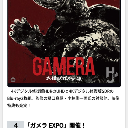
4Kデジタル修復版HDRのUHDと4Kデジタル修復版SDRの
Blu-ray2枚組。監修の樋口真嗣・小椋俊一両氏の対談他、映像
特典も充実！
４
「ガメラ EXPO」開催！