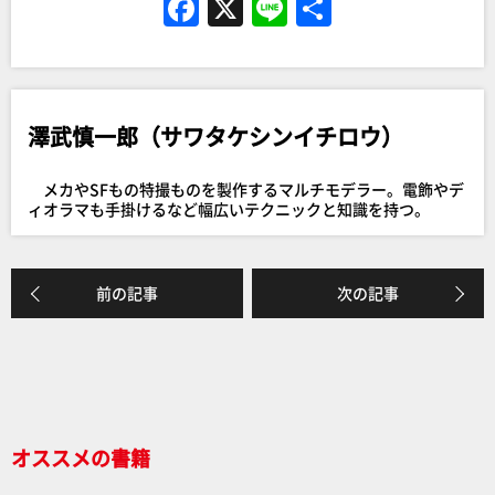
F
X
Li
共
a
n
有
c
e
e
澤武慎一郎（サワタケシンイチロウ）
b
o
メカやSFもの特撮ものを製作するマルチモデラー。電飾やデ
o
ィオラマも手掛けるなど幅広いテクニックと知識を持つ。
k
前の記事
次の記事
オススメの書籍