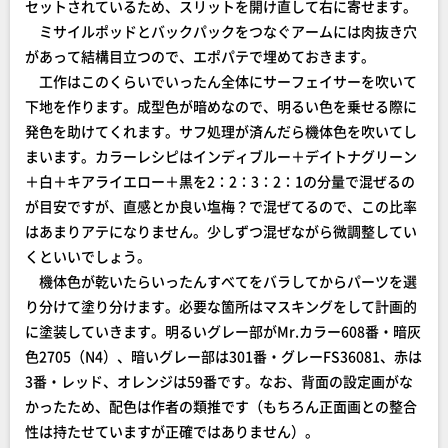
セットされているため、スリットを開け直して右に寄せます。
ミサイルポッドとバックパックをつなぐアームには肉抜き穴
があって結構目立つので、エポパテで埋めておきます。
工作はこのくらいでいったん全体にサーフェイサーを吹いて
下地を作ります。成型色が暗めなので、明るい色を乗せる際に
発色を助けてくれます。サフ処理が済んだら機体色を吹いてし
まいます。カラーレシピはインディブルー＋デイトナグリーン
＋白＋キアライエロー＋黒を2：2：3：2：1の分量で混ぜるの
が目安ですが、直感とか良い塩梅？で混ぜてるので、この比率
はあまりアテになりません。少しずつ混ぜながら微調整してい
くといいでしょう。
機体色が乾いたらいったんすべてをバラしてからパーツを選
り分けて塗り分けます。必要な箇所はマスキングをして計画的
に塗装していきます。明るいグレー部がMr.カラー608番・暗灰
色2705（N4）、暗いグレー部は301番・グレーFS36081、赤は
3番・レッド、オレンジは59番です。なお、背面の設定画がな
かったため、配色は作者の類推です（もちろん正面画との整合
性は持たせていますが正確ではありません）。