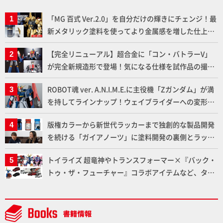
「MG 百式 Ver.2.0」を自分だけの輝きにチェンジ！最
新メタリック塗料を使ってより金属感を増した仕上が
りに!!【試し読み】
【完全リニューアル】超合金に「コン・バトラーV」
が完全新規造形で登場！気になる仕様を試作品の撮り
下ろしでご紹介!!さらに「大鉄人17」＆「ワンエイ
ROBOT魂 ver. A.N.I.M.E.に主役機「Zガンダム」が満
ト」セット情報もお届け！【超合金の魂】
を持してラインナップ！ウェイブライダーへの変形、
劇中どおりのプロポーションを再現【機動戦士Zガン
版権カラーから新世代ラッカーまで独創的な製品開発
ダム】
を続ける「ガイアノーツ」に塗料開発の裏側とラッカ
ー塗料の未来についてインタビュー！
トイライズ 超竜神やトランスフォーマー×『バック・
トゥ・ザ・フューチャー』コラボアイテムなど、タカ
ラトミーの注目アイテムをチェック!!【タカラトミー
NEWITEM】