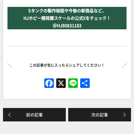
Sタンクの製作秘話や今後の新商品など、
HJホビー開発課スケールの公式Xをチェック！
＠HJ80831183
この記事が気に入ったらシェアしてください！
F
X
Li
共
a
n
有
c
e
e
前の記事
次の記事
b
o