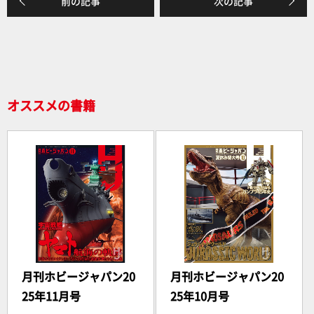
前の記事
次の記事
b
o
o
k
オススメの書籍
月刊ホビージャパン20
月刊ホビージャパン20
25年11月号
25年10月号