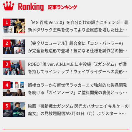
「MG 百式 Ver.2.0」を自分だけの輝きにチェンジ！最
新メタリック塗料を使ってより金属感を増した仕上が
りに!!【試し読み】
【完全リニューアル】超合金に「コン・バトラーV」
が完全新規造形で登場！気になる仕様を試作品の撮り
下ろしでご紹介!!さらに「大鉄人17」＆「ワンエイ
ROBOT魂 ver. A.N.I.M.E.に主役機「Zガンダム」が満
ト」セット情報もお届け！【超合金の魂】
を持してラインナップ！ウェイブライダーへの変形、
劇中どおりのプロポーションを再現【機動戦士Zガン
版権カラーから新世代ラッカーまで独創的な製品開発
ダム】
を続ける「ガイアノーツ」に塗料開発の裏側とラッカ
ー塗料の未来についてインタビュー！
映画『機動戦士ガンダム 閃光のハサウェイ キルケーの
魔女』の見放題配信が8月31日（月）よりスタート！
Prime Videoで国内独占配信