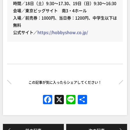
時間／18日（土）9:30～17.30、19日（日）9:30～16:30
会場／東京ビッグサイト 南3・4ホール
入場／前売券：1000円、当日券：1200円、中学生以下は
無料
公式サイト／
https://hobbyshow.co.jp/
この記事が気に入ったらシェアしてください！
F
X
Li
共
a
n
有
c
e
e