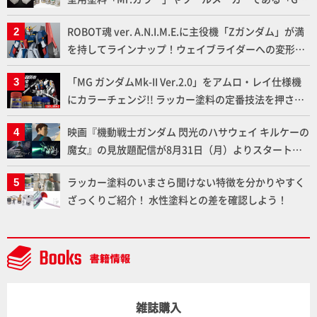
クレオス」が語るラッカー塗料の未来とは？
ROBOT魂 ver. A.N.I.M.E.に主役機「Zガンダム」が満
を持してラインナップ！ウェイブライダーへの変形、
劇中どおりのプロポーションを再現【機動戦士Zガン
「MG ガンダムMk-II Ver.2.0」をアムロ・レイ仕様機
ダム】
にカラーチェンジ!! ラッカー塗料の定番技法を押さえ
るだけでハイクオリティの作例に!!【試し読み】
映画『機動戦士ガンダム 閃光のハサウェイ キルケーの
魔女』の見放題配信が8月31日（月）よりスタート！
Prime Videoで国内独占配信
ラッカー塗料のいまさら聞けない特徴を分かりやすく
ざっくりご紹介！ 水性塗料との差を確認しよう！
雑誌購入