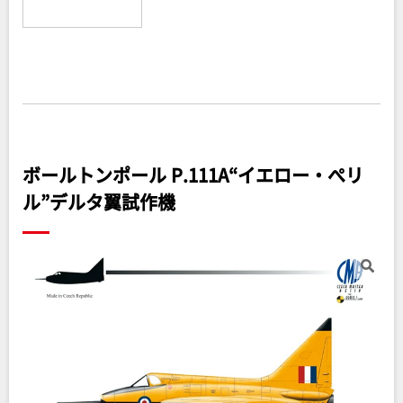
ボールトンポール P.111A“イエロー・ぺリ
ル”デルタ翼試作機