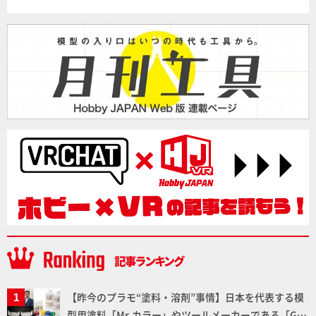
【昨今のプラモ“塗料・溶剤”事情】日本を代表する模
型用塗料「Mr.カラー」やツールメーカーである「GSI