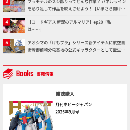
プラモデルのスジ彫りってどんな作業？ パネルライン
を彫り足して作品を映えさせよう！【いまさら聞けな
いプラモデルの基礎：スジ彫りとパネルライン】
【コードギアス 新潔のアルマリア】ep20「私
は……」
アオシマの「けもプラ」シリーズ新アイテムに航空自
衛隊御前崎分屯基地の公式キャラクターとして誕生し
た「おまねこ」が着任！けもプラ公式サイト限定版と
通常版の2ラインで発売！
雑誌購入
月刊ホビージャパン
2026年9月号