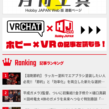
【溶剤節約】 ラッカー塗料でエアブラシ塗装したい人
必見!! 「節約」と「効率化」を両立した新たな選択肢
「カートリッジ式エアーブラシ FLYER-SR2」の使い心
平成ガメラ3監督、ついに初集結!!金子修介×樋口真嗣
地を「HG ブルーティッシュドッグ」で検証！
×田﨑竜太 4体のガメラを未来へつなぐ特別鼎談「ガ
メラ永久保存化プロジェクト FINAL」