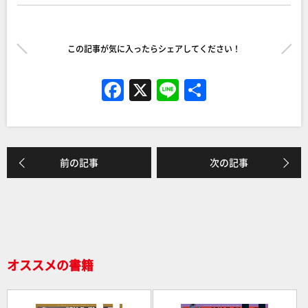
この記事が気に入ったらシェアしてください！
F
X
Li
共
a
n
有
c
e
e
前の記事
次の記事
b
o
o
k
オススメの書籍