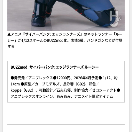
▲アニメ『サイバーパンク: エッジランナーズ』のネットランナー「ルー
シー」が1/12スケールのBUZZmod化。表情5種、ハンドガンなどが付属
する
BUZZmod. サイバーパンク:エッジランナーズ ルーシー
●発売元／アニプレックス●12000円、2026年4月予定● 1/12、約
14cm ●原型／カーブモデルズ、長汐響（GB2)、彩色／
koppe（GB2）、可動設計／匹夫乃優、制作協力／ゼロジーアクト●
アニプレックスオンライン、あみあみ、アニメイト限定アイテム