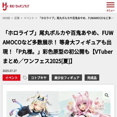
メニュー
HOME
記事
イベント
「ホロライブ」尾丸ポルカや百鬼あやめ、FUWAMOCOなど多数
展示！ 等身大フィギュアも出現！「P丸様。」彩色原型の初公開も【VTuberまとめ／ワンフェ
ス2025[夏]】
「ホロライブ」尾丸ポルカや百鬼あやめ、FUW
AMOCOなど多数展示！ 等身大フィギュアも出
現！「P丸様。」彩色原型の初公開も【VTuber
まとめ／ワンフェス2025[夏]】
2025.07.27
イベント
コトブキヤ
美少女フィギュア
完成品