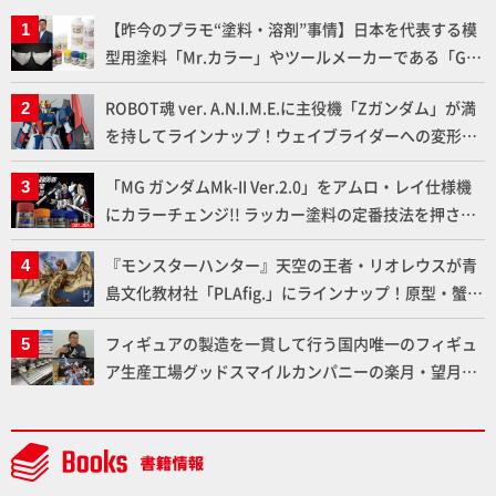
【昨今のプラモ“塗料・溶剤”事情】日本を代表する模
型用塗料「Mr.カラー」やツールメーカーである「GSI
クレオス」が語るラッカー塗料の未来とは？
ROBOT魂 ver. A.N.I.M.E.に主役機「Zガンダム」が満
を持してラインナップ！ウェイブライダーへの変形、
劇中どおりのプロポーションを再現【機動戦士Zガン
「MG ガンダムMk-II Ver.2.0」をアムロ・レイ仕様機
ダム】
にカラーチェンジ!! ラッカー塗料の定番技法を押さえ
るだけでハイクオリティの作例に!!【試し読み】
『モンスターハンター』天空の王者・リオレウスが青
島文化教材社「PLAfig.」にラインナップ！原型・蟹蟲
修造氏の彩色作例で超ハイディテールかつ躍動感に満
フィギュアの製造を一貫して行う国内唯一のフィギュ
ちた造形をチェック
ア生産工場グッドスマイルカンパニーの楽月・望月工
場に突撃！谷本工場長へのインタビューと『PLAMAX
AAAヴンダー』の続報も！