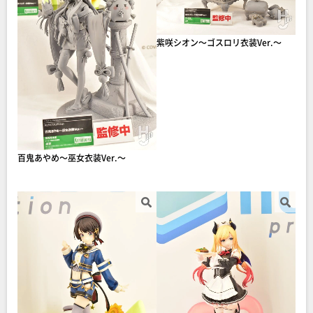
紫咲シオン～ゴスロリ衣装Ver.～
百鬼あやめ～巫女衣装Ver.～