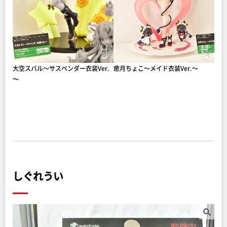
大空スバル～サスペンダー衣装Ver.
癒月ちょこ～メイド衣装Ver.～
～
しぐれうい