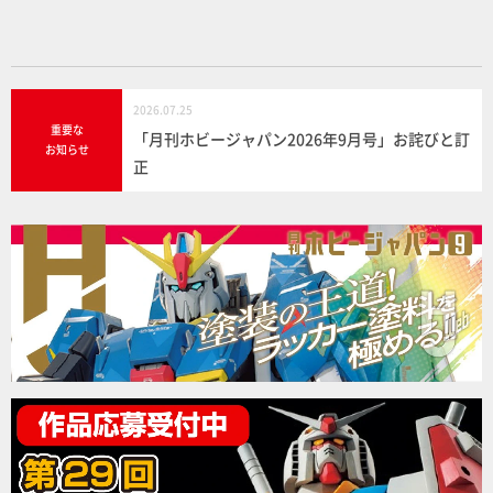
k
2026.07.25
重要な
「月刊ホビージャパン2026年9月号」お詫びと訂
お知らせ
正