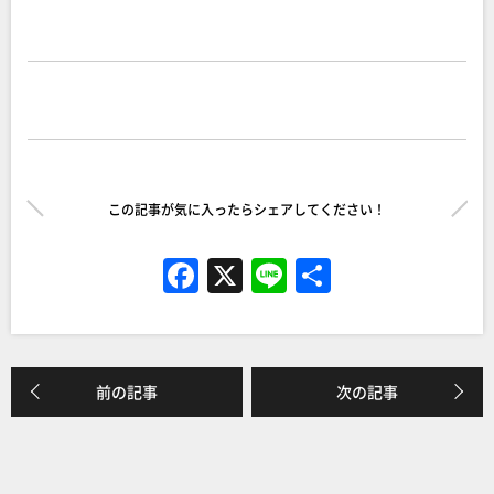
この記事が気に入ったらシェアしてください！
F
X
Li
共
a
n
有
c
e
e
前の記事
次の記事
b
o
o