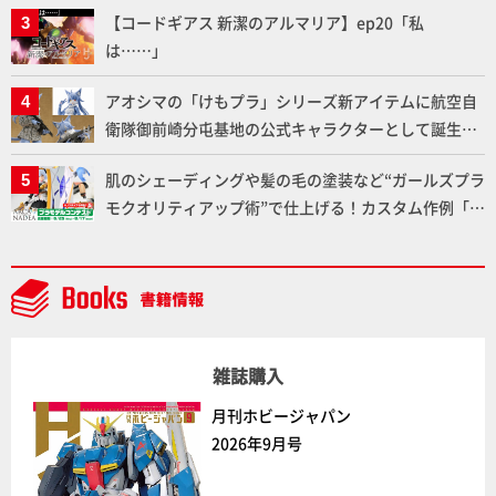
【コードギアス 新潔のアルマリア】ep20「私
は……」
アオシマの「けもプラ」シリーズ新アイテムに航空自
衛隊御前崎分屯基地の公式キャラクターとして誕生し
た「おまねこ」が着任！けもプラ公式サイト限定版と
肌のシェーディングや髪の毛の塗装など“ガールズプラ
通常版の2ラインで発売！
モクオリティアップ術”で仕上げる！カスタム作例「白
騎士ソフィエラ」が完成！【「アルカナディアプラモ
デルコンテスト」～8月17日（月）11:59まで応募受付
中】
雑誌購入
月刊ホビージャパン
2026年9月号