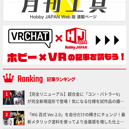
【完全リニューアル】超合金に「コン・バトラーV」
が完全新規造形で登場！気になる仕様を試作品の撮り
下ろしでご紹介!!さらに「大鉄人17」＆「ワンエイ
「MG 百式 Ver.2.0」を自分だけの輝きにチェンジ！最
ト」セット情報もお届け！【超合金の魂】
新メタリック塗料を使ってより金属感を増した仕上が
りに!!【試し読み】