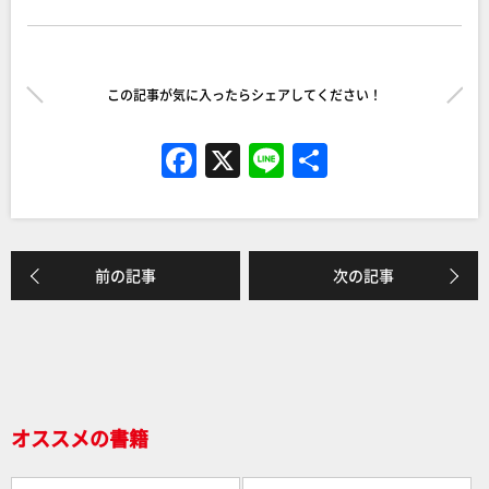
この記事が気に入ったらシェアしてください！
F
X
Li
共
a
n
有
c
e
e
前の記事
次の記事
b
o
o
k
オススメの書籍