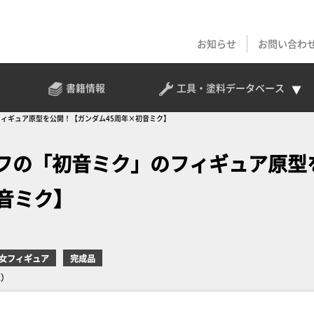
お知らせ
お問い合わ
書籍情報
工具・塗料
データベース
フィギュア原型を公開！【ガンダム45周年×初音ミク】
ーフの「初音ミク」のフィギュア原型
音ミク】
女フィギュア
完成品
売）