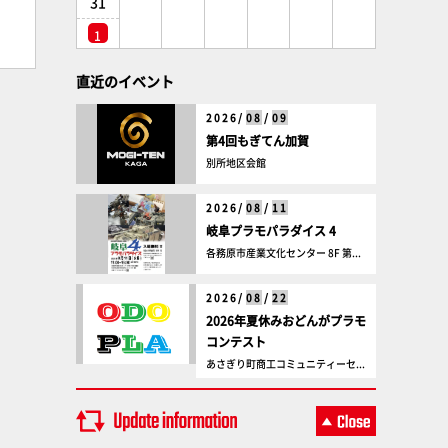
31
1
直近のイベント
2026/
08
/
09
第4回もぎてん加賀
別所地区会館
2026/
08
/
11
岐阜プラモパラダイス 4
各務原市産業文化センター 8F 第...
2026/
08
/
22
2026年夏休みおどんがプラモ
コンテスト
あさぎり町商工コミュニティーセ...