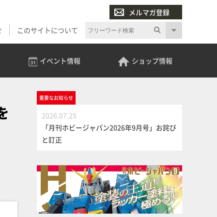
メルマガ登録
せ
このサイトについて
イベント
情報
ショップ
情報
重要な
お知らせ
を
2026.07.25
「月刊ホビージャパン2026年9月号」お詫び
と訂正