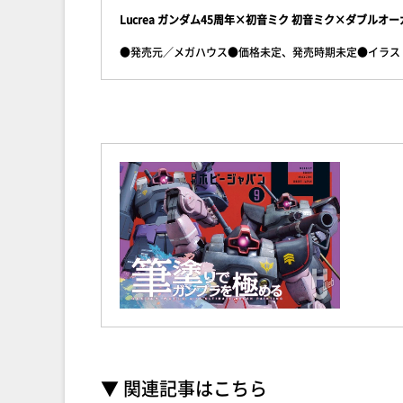
Lucrea ガンダム45周年×初音ミク 初音ミク×ダブルオ
●発売元／メガハウス●価格未定、発売時期未定●イラスト
▼ 関連記事はこちら