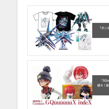
「ガンダ
『GQ
続々！新