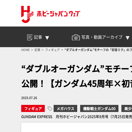
記事
写真・動画
アーカイブ
HOME
記事
フィギュア
“ダブルオーガンダム”モチーフの「初音ミク」の
“ダブルオーガンダム”モチ
公開！【ガンダム45周年×初
2025.07.26
フィギュア
メガハウス
機動戦士ガンダム00
美少
GUNDAM EXPRESS 月刊ホビージャパン2025年9月号（7月25日発