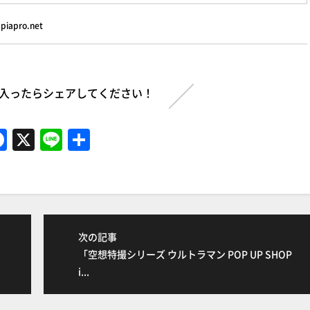
iapro.net
入ったらシェアしてください！
F
X
Li
共
a
n
有
c
e
e
b
次の記事
o
「空想特撮シリーズ ウルトラマン POP UP SHOP
o
i...
k