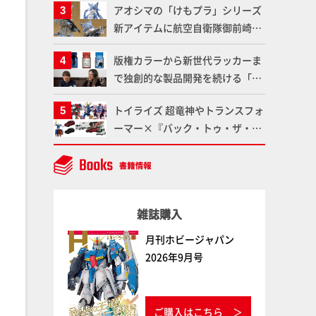
アオシマの「けもプラ」シリーズ
仕上がりに!!【試し読み】
魂】
新アイテムに航空自衛隊御前崎分
屯基地の公式キャラクターとして
版権カラーから新世代ラッカーま
誕生した「おまねこ」が着任！け
で独創的な製品開発を続ける「ガ
もプラ公式サイト限定版と通常版
イアノーツ」に塗料開発の裏側と
の2ラインで発売！
トイライズ 超竜神やトランスフォ
ラッカー塗料の未来についてイン
ーマー×『バック・トゥ・ザ・フ
タビュー！
ューチャー』コラボアイテムな
ど、タカラトミーの注目アイテム
をチェック!!【タカラトミー
NEWITEM】
雑誌購入
月刊ホビージャパン
2026年9月号
ご購入はこちら