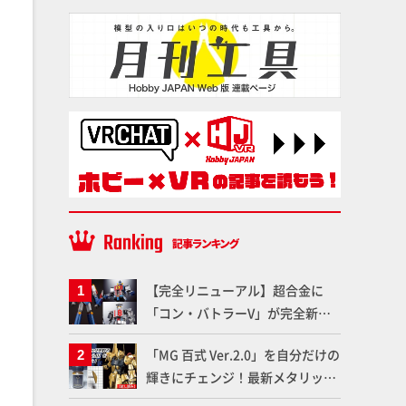
【完全リニューアル】超合金に
「コン・バトラーV」が完全新規
造形で登場！気になる仕様を試作
「MG 百式 Ver.2.0」を自分だけの
品の撮り下ろしでご紹介!!さらに
輝きにチェンジ！最新メタリック
「大鉄人17」＆「ワンエイト」セ
塗料を使ってより金属感を増した
ット情報もお届け！【超合金の