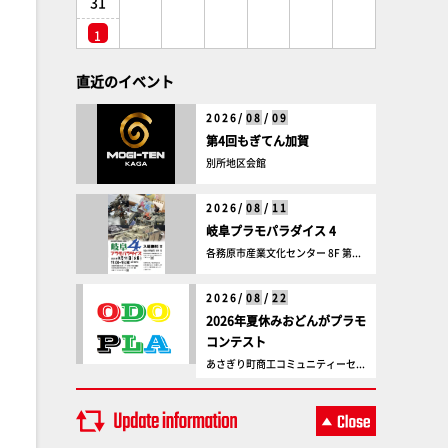
31
1
直近のイベント
2026/
08
/
09
第4回もぎてん加賀
別所地区会館
2026/
08
/
11
岐阜プラモパラダイス 4
各務原市産業文化センター 8F 第...
2026/
08
/
22
2026年夏休みおどんがプラモ
コンテスト
あさぎり町商工コミュニティーセ...