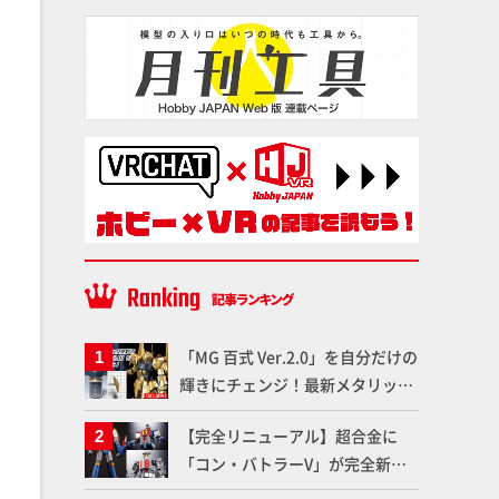
「MG 百式 Ver.2.0」を自分だけの
輝きにチェンジ！最新メタリック
塗料を使ってより金属感を増した
【完全リニューアル】超合金に
仕上がりに!!【試し読み】
「コン・バトラーV」が完全新規
造形で登場！気になる仕様を試作