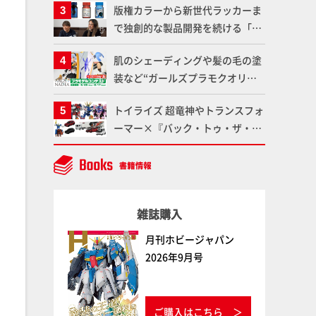
版権カラーから新世代ラッカーま
品の撮り下ろしでご紹介!!さらに
で独創的な製品開発を続ける「ガ
「大鉄人17」＆「ワンエイト」セ
イアノーツ」に塗料開発の裏側と
ット情報もお届け！【超合金の
肌のシェーディングや髪の毛の塗
ラッカー塗料の未来についてイン
魂】
装など“ガールズプラモクオリテ
タビュー！
ィアップ術”で仕上げる！カスタ
トイライズ 超竜神やトランスフォ
ム作例「白騎士ソフィエラ」が完
ーマー×『バック・トゥ・ザ・フ
成！【「アルカナディアプラモデ
ューチャー』コラボアイテムな
ルコンテスト」～8月17日（月）
ど、タカラトミーの注目アイテム
11:59まで応募受付中】
をチェック!!【タカラトミー
NEWITEM】
雑誌購入
月刊ホビージャパン
2026年9月号
ご購入はこちら