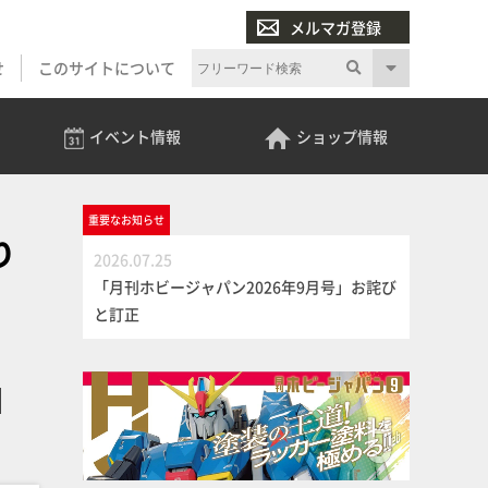
メルマガ登録
せ
このサイトについて
イベント
情報
ショップ
情報
重要な
お知らせ
り
2026.07.25
「月刊ホビージャパン2026年9月号」お詫び
と訂正