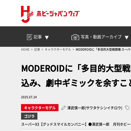
記事
写真・動画
アーカイブ
HOME
記事
キャラクターモデル
MODEROIDに「多目的大型戦闘機 ス
MODEROIDに「多目的大型
込み、劇中ギミックを余すこ
2025.07.24
キャラクターモデル
澤武慎一郎(サワタケシンイチロウ)
ゴジラ
スーパーX3【グッドスマイルカンパニー】●澤武慎一郎 月刊ホビージ