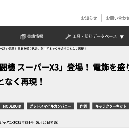
お知らせ
お問い合わ
書籍情報
工具・塗料
データベース
ーパーX3」登場！ 電飾を盛り込み、劇中ギミックを余すことなく再現！
戦闘機 スーパーX3」登場！ 電飾を盛
となく再現！
MODEROID
グッドスマイルカンパニー
作例
キャラクターキット
ャパン2025年8月号（6月25日発売）