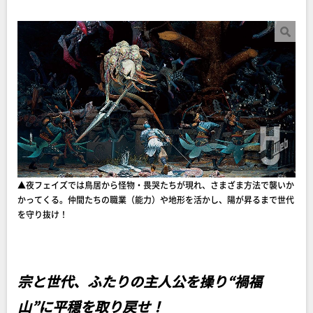
▲夜フェイズでは鳥居から怪物・畏哭たちが現れ、さまざま方法で襲いか
かってくる。仲間たちの職業（能力）や地形を活かし、陽が昇るまで世代
を守り抜け！
宗と世代、ふたりの主人公を操り“禍福
山”に平穏を取り戻せ！