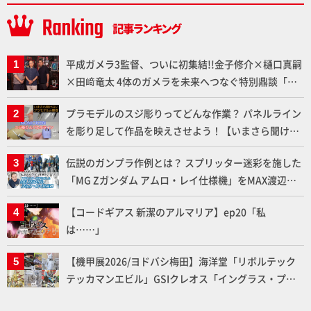
平成ガメラ3監督、ついに初集結!!金子修介×樋口真嗣
×田﨑竜太 4体のガメラを未来へつなぐ特別鼎談「ガ
メラ永久保存化プロジェクト FINAL」
プラモデルのスジ彫りってどんな作業？ パネルライン
を彫り足して作品を映えさせよう！【いまさら聞けな
いプラモデルの基礎：スジ彫りとパネルライン】
伝説のガンプラ作例とは？ スプリッター迷彩を施した
「MG Zガンダム アムロ・レイ仕様機」をMAX渡辺が
ふたたび塗る!!【試し読み】
【コードギアス 新潔のアルマリア】ep20「私
は……」
【機甲展2026/ヨドバシ梅田】海洋堂「リボルテック
テッカマンエビル」GSIクレオス「イングラス・プラ
ス」、BLITZWAY「CARBOTIX ヴォルトロン」、ベル