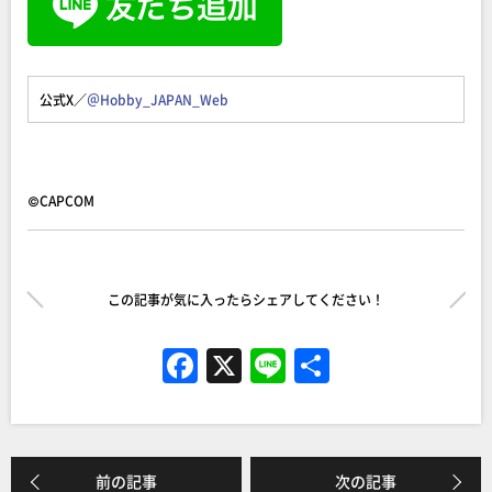
公式X／
＠Hobby_JAPAN_Web
©CAPCOM
この記事が気に入ったらシェアしてください！
F
X
Li
共
a
n
有
c
e
e
前の記事
次の記事