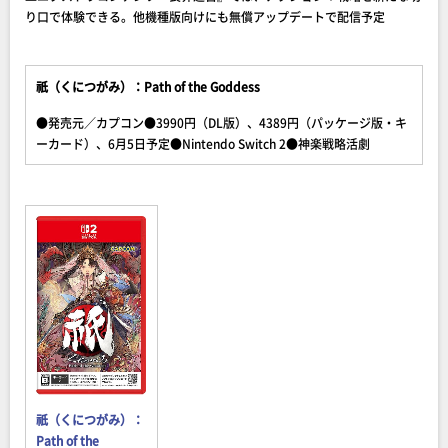
り口で体験できる。他機種版向けにも無償アップデートで配信予定
祇（くにつがみ）：Path of the Goddess
●発売元／カプコン●3990円（DL版）、4389円（パッケージ版・キ
ーカード）、6月5日予定●Nintendo Switch 2●神楽戦略活劇
祇（くにつがみ）：
Path of the