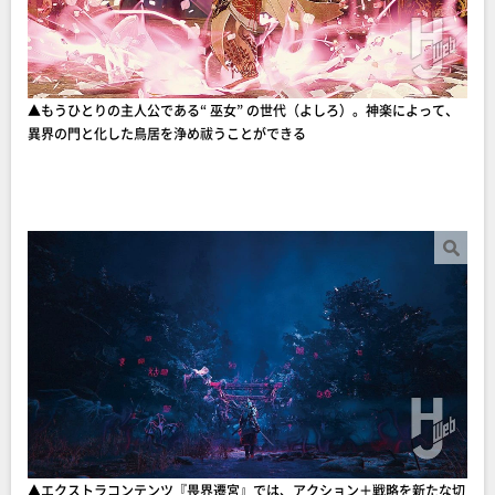
▲もうひとりの主人公である“ 巫女” の世代（よしろ）。神楽によって、
異界の門と化した鳥居を浄め祓うことができる
▲エクストラコンテンツ『畏界遷宮』では、アクション＋戦略を新たな切