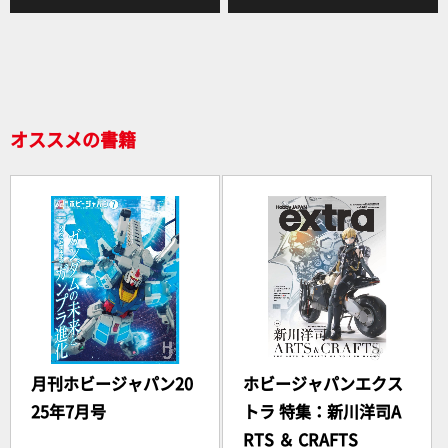
b
o
o
k
オススメの書籍
月刊ホビージャパン20
ホビージャパンエクス
25年7月号
トラ 特集：新川洋司A
RTS ＆ CRAFTS