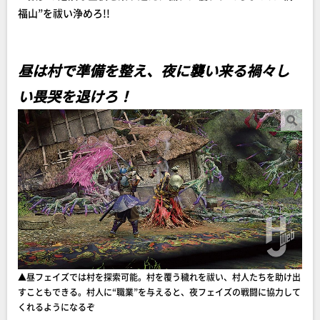
福山”を祓い浄めろ!!
昼は村で準備を整え、夜に襲い来る禍々し
い畏哭を退けろ！
▲昼フェイズでは村を探索可能。村を覆う穢れを祓い、村人たちを助け出
すこともできる。村人に“職業”を与えると、夜フェイズの戦闘に協力して
くれるようになるぞ