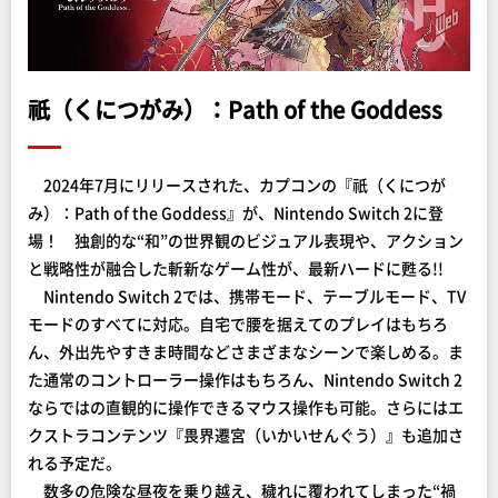
祇（くにつがみ）：Path of the Goddess
2024年7月にリリースされた、カプコンの『祇（くにつが
み）：Path of the Goddess』が、Nintendo Switch 2に登
場！ 独創的な“和”の世界観のビジュアル表現や、アクション
と戦略性が融合した斬新なゲーム性が、最新ハードに甦る!!
Nintendo Switch 2では、携帯モード、テーブルモード、TV
モードのすべてに対応。自宅で腰を据えてのプレイはもちろ
ん、外出先やすきま時間などさまざまなシーンで楽しめる。ま
た通常のコントローラー操作はもちろん、Nintendo Switch 2
ならではの直観的に操作できるマウス操作も可能。さらにはエ
クストラコンテンツ『畏界遷宮（いかいせんぐう）』も追加さ
れる予定だ。
数多の危険な昼夜を乗り越え、穢れに覆われてしまった“禍