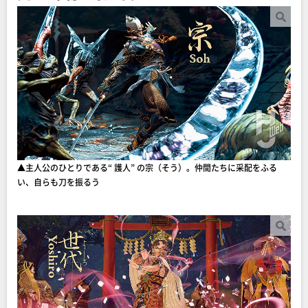
▲主人公のひとりである“ 護人” の宗（そう）。仲間たちに采配をふる
い、自らも刀を振るう