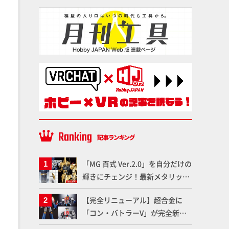
「MG 百式 Ver.2.0」を自分だけの
輝きにチェンジ！最新メタリック
塗料を使ってより金属感を増した
【完全リニューアル】超合金に
仕上がりに!!【試し読み】
「コン・バトラーV」が完全新規
造形で登場！気になる仕様を試作