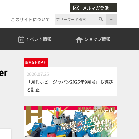
メルマガ登録
せ
このサイトについて
イベント
情報
ショップ
情報
重要な
お知らせ
er
2026.07.25
「月刊ホビージャパン2026年9月号」お詫び
と訂正