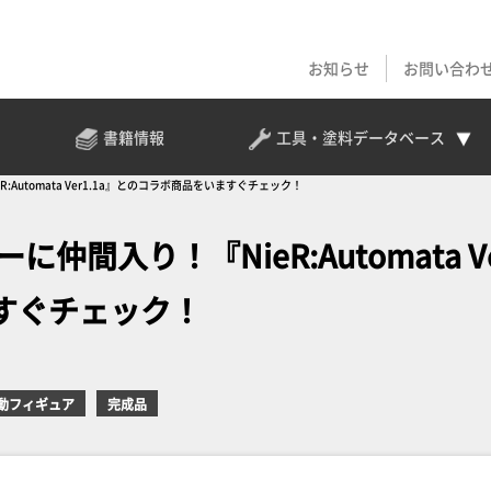
お知らせ
お問い合わ
書籍情報
工具・塗料
データベース
Automata Ver1.1a』とのコラボ商品をいますぐチェック！
間入り！『NieR:Automata V
ますぐチェック！
動フィギュア
完成品