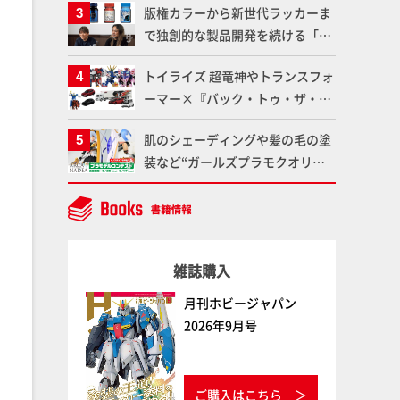
版権カラーから新世代ラッカーま
品の撮り下ろしでご紹介!!さらに
で独創的な製品開発を続ける「ガ
「大鉄人17」＆「ワンエイト」セ
イアノーツ」に塗料開発の裏側と
ット情報もお届け！【超合金の
トイライズ 超竜神やトランスフォ
ラッカー塗料の未来についてイン
魂】
ーマー×『バック・トゥ・ザ・フ
タビュー！
ューチャー』コラボアイテムな
肌のシェーディングや髪の毛の塗
ど、タカラトミーの注目アイテム
装など“ガールズプラモクオリテ
をチェック!!【タカラトミー
ィアップ術”で仕上げる！カスタ
NEWITEM】
ム作例「白騎士ソフィエラ」が完
成！【「アルカナディアプラモデ
ルコンテスト」～8月17日（月）
雑誌購入
11:59まで応募受付中】
月刊ホビージャパン
2026年9月号
ご購入はこちら