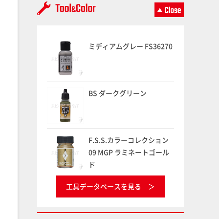
ミディアムグレー FS36270
BS ダークグリーン
F.S.S.カラーコレクション
09 MGP ラミネートゴール
ド
工具データベースを見る