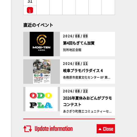
31
1
直近のイベント
2026/
08
/
09
第4回もぎてん加賀
別所地区会館
2026/
08
/
11
岐阜プラモパラダイス 4
各務原市産業文化センター 8F 第...
2026/
08
/
22
2026年夏休みおどんがプラモ
コンテスト
あさぎり町商工コミュニティーセ...