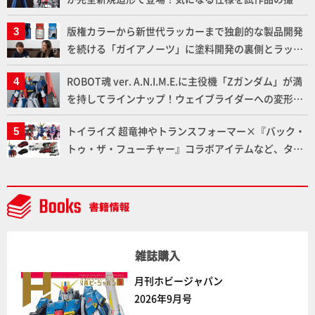
下ろしでご紹介!!さらに「大鉄人17」＆「ワンエイ
版権カラーから新世代ラッカーまで独創的な製品開発
ト」セット情報もお届け！【超合金の魂】
を続ける「ガイアノーツ」に塗料開発の裏側とラッカ
ー塗料の未来についてインタビュー！
ROBOT魂 ver. A.N.I.M.E.に主役機「Zガンダム」が満
を持してラインナップ！ウェイブライダーへの変形、
劇中どおりのプロポーションを再現【機動戦士Zガン
トイライズ 超竜神やトランスフォーマー×『バック・
ダム】
トゥ・ザ・フューチャー』コラボアイテムなど、タカ
ラトミーの注目アイテムをチェック!!【タカラトミー
NEWITEM】
雑誌購入
月刊ホビージャパン
2026年9月号