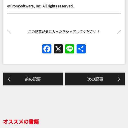
©FromSoftware, Inc. All rights reserved.
この記事が気に入ったらシェアしてください！
F
X
Li
共
a
n
有
c
e
e
前の記事
次の記事
b
o
o
k
オススメの書籍