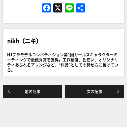
F
X
Li
共
a
n
有
c
e
e
nikh（ニキ）
b
o
HJプラモデルコンペティション第1回ガールズキャラクターミ
o
ーティングで最優秀賞を獲得。工作精度、色使い、オリジナリ
ティあふれるアレンジなど、“作品”としての見せ方に長けてい
k
る。
前の記事
次の記事