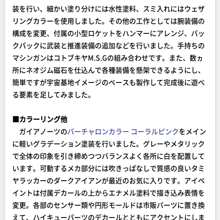
装を行い、細かい塗り分けには水性塗料、スミ入れにはウェザ
リングカラーを使用しました。その他の工作としては腕装備の
構成を変更、付属の小型ロケットをハンマーにアレンジ、バッ
クパックに武装と推進装備の追加などを行いました。手持ちの
マシンガンはコトブキヤM.S.Gの組み合わせです。また、数ヵ
所にネオジム磁石を仕込んで各種装備を懸架できるようにし、
簡単ですが宇宙基地イメージのベースも製作して完成後に遊べ
る要素を足してみました。
■カラーリング他
ガイアノーツの
バーチャロンカラー コーラルピンク
をメイン
に軽いグラデーション塗装を行いました。グレーやメタリック
で全体の印象を引き締めつつバランスよく各所に白を配置して
います。可動するメカ部分には吹きっぱなしで質感の良いタミ
ヤラッカーのダークアイアンが最近のお気に入りです。アイペ
イントは付属デカールの上からエナメル塗料で描き込み表情を
変更。各部のセンサー類や円形モールドは市販パーツに置き換
えて、ハイキューパーツのデカールとともにアクセントにしま