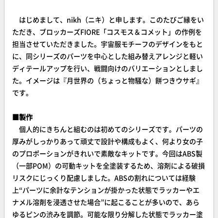
はじめまして、nikh（ニキ）と申します。このたびご縁をい
ただき、ブロッカーズFIORE「コスモス＆コメット」の作例を
担当させていただきました。宇宙服モチーフのデザインをもと
に、同シリーズのパーツを中心とした組み替えアレンジと軽い
ディテールアップを行い、戦闘向けのバリエーションとしまし
た。イメージは『月世界の（ちょっと物騒な）餅つきウサギ』
です。
■製作
個人的にきちんと組むのは初めてのシリーズです。パーツの
厚みがしっかりあって頑丈で設計や構成もよく、何より女の子
のプロポーションがきれいで素敵なキットです。今回はABS製
（一部POM）の可動キットを全塗装するため、溶剤による破損
リスクにじっくり配慮しました。ABSの割れについては経験
上“パーツに余計なテンションが掛かった状態でラッカーやエ
ナメル溶剤を浸透させた場合”に起こることが多いので、あら
ゆるピンの渋みを調節。可能な限り分解した状態でラッカー塗