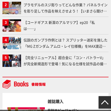
プラモデルのスジ彫りってどんな作業？ パネルライン
を彫り足して作品を映えさせよう！【いまさら聞けな
いプラモデルの基礎：スジ彫りとパネルライン】
【コードギアス 新潔のアルマリア】ep20「私
は……」
伝説のガンプラ作例とは？ スプリッター迷彩を施した
「MG Zガンダム アムロ・レイ仕様機」をMAX渡辺が
ふたたび塗る!!【試し読み】
【完全リニューアル】超合金に「コン・バトラーV」
が完全新規造形で登場！気になる仕様を試作品の撮り
下ろしでご紹介!!さらに「大鉄人17」＆「ワンエイ
ト」セット情報もお届け！【超合金の魂】
雑誌購入
月刊ホビージャパン