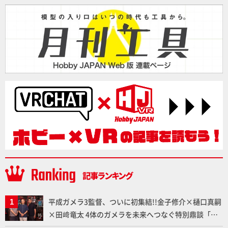
平成ガメラ3監督、ついに初集結!!金子修介×樋口真嗣
×田﨑竜太 4体のガメラを未来へつなぐ特別鼎談「ガ
メラ永久保存化プロジェクト FINAL」