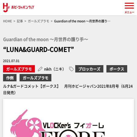
メニュー
HOME
記事
ガールズプラモ
Guardian of the moon 〜月世界の護り
手〜 "LUNA&GUARD-COMET"
Guardian of the moon 〜月世界の護り手〜
“LUNA&GUARD-COMET”
2021.07.01
ガールズプラモ
nikh（ニキ）
ブロッカーズ
ボークス
作例
ガールズプラモ
ルナ&ガードコメット【ボークス】 月刊ホビージャパン2021年8月号（6月24
日発売）