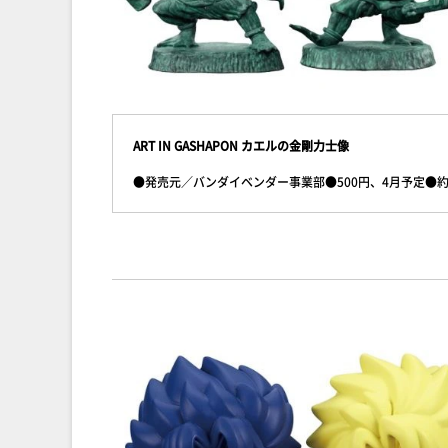
ART IN GASHAPON カエルの金剛力士像
●発売元／バンダイベンダー事業部●500円、4月予定●約