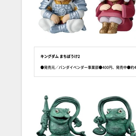
キングダム まちぼうけ2
●発売元／バンダイベンダー事業部●400円、発売中●約4