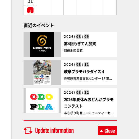
31
1
直近のイベント
2026/
08
/
09
第4回もぎてん加賀
別所地区会館
2026/
08
/
11
岐阜プラモパラダイス 4
各務原市産業文化センター 8F 第...
2026/
08
/
22
2026年夏休みおどんがプラモ
コンテスト
あさぎり町商工コミュニティーセ...