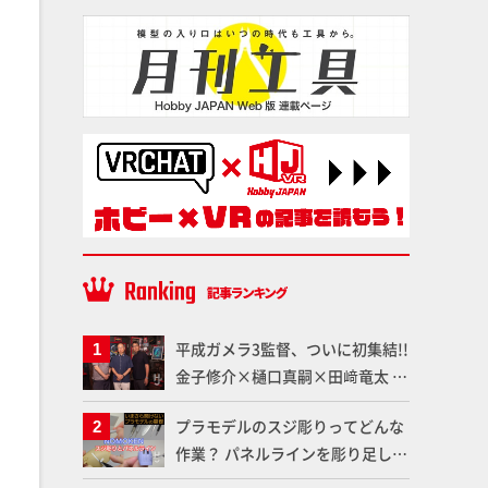
平成ガメラ3監督、ついに初集結!!
金子修介×樋口真嗣×田﨑竜太 4
体のガメラを未来へつなぐ特別鼎
プラモデルのスジ彫りってどんな
談「ガメラ永久保存化プロジェク
作業？ パネルラインを彫り足して
ト FINAL」
作品を映えさせよう！【いまさら