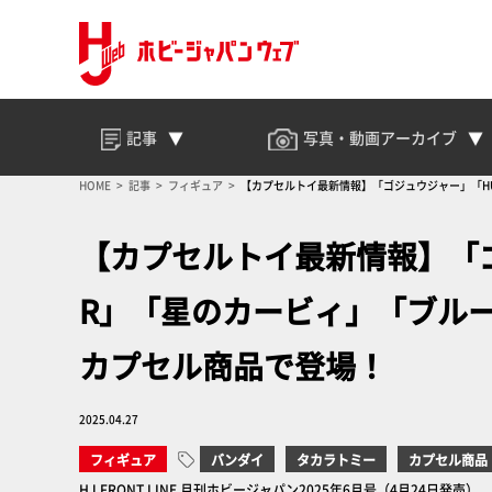
記事
写真・動画
アーカイブ
HOME
記事
フィギュア
【カプセルトイ最新情報】「ゴジュウジャー」「HU
【カプセルトイ最新情報】「ゴ
R」「星のカービィ」「ブル
カプセル商品で登場！
2025.04.27
フィギュア
バンダイ
タカラトミー
カプセル商品
HJ FRONT LINE 月刊ホビージャパン2025年6月号（4月24日発売）