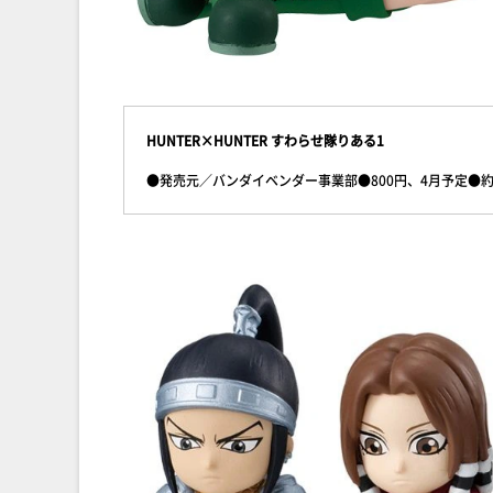
HUNTER×HUNTER すわらせ隊りある1
●発売元／バンダイベンダー事業部●800円、4月予定●約