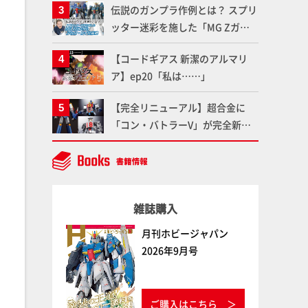
伝説のガンプラ作例とは？ スプリ
聞けないプラモデルの基礎：スジ
ッター迷彩を施した「MG Zガン
彫りとパネルライン】
ダム アムロ・レイ仕様機」をMAX
【コードギアス 新潔のアルマリ
渡辺がふたたび塗る!!【試し読
ア】ep20「私は……」
み】
【完全リニューアル】超合金に
「コン・バトラーV」が完全新規
造形で登場！気になる仕様を試作
品の撮り下ろしでご紹介!!さらに
「大鉄人17」＆「ワンエイト」セ
ット情報もお届け！【超合金の
雑誌購入
魂】
月刊ホビージャパン
2026年9月号
ご購入はこちら