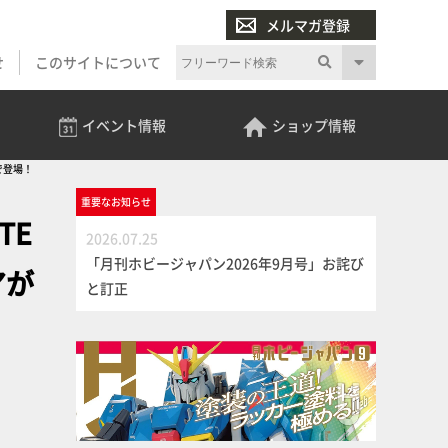
メルマガ登録
せ
このサイトについて
イベント
情報
ショップ
情報
で登場！
重要な
お知らせ
TE
2026.07.25
「月刊ホビージャパン2026年9月号」お詫び
アが
と訂正