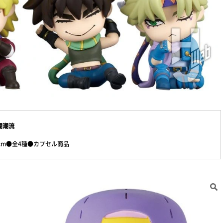
闘潮流
cm●全4種●カプセル商品