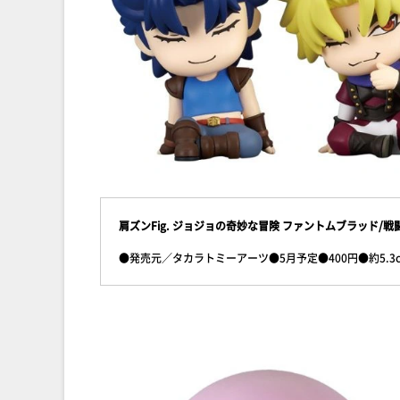
肩ズンFig. ジョジョの奇妙な冒険 ファントムブラッド/戦
●発売元／タカラトミーアーツ●5月予定●400円●約5.3