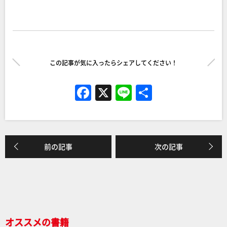
この記事が気に入ったらシェアしてください！
F
X
Li
共
a
n
有
c
e
e
前の記事
次の記事
b
o
o
k
オススメの書籍