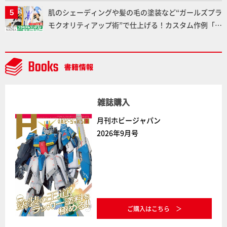
た「おまねこ」が着任！けもプラ公式サイト限定版と
肌のシェーディングや髪の毛の塗装など“ガールズプラ
通常版の2ラインで発売！
モクオリティアップ術”で仕上げる！カスタム作例「白
騎士ソフィエラ」が完成！【「アルカナディアプラモ
デルコンテスト」～8月17日（月）11:59まで応募受付
中】
雑誌購入
月刊ホビージャパン
2026年9月号
ご購入はこちら