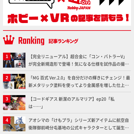
【完全リニューアル】超合金に「コン・バトラーV」
が完全新規造形で登場！気になる仕様を試作品の撮り
下ろしでご紹介!!さらに「大鉄人17」＆「ワンエイ
「MG 百式 Ver.2.0」を自分だけの輝きにチェンジ！最
ト」セット情報もお届け！【超合金の魂】
新メタリック塗料を使ってより金属感を増した仕上が
りに!!【試し読み】
【コードギアス 新潔のアルマリア】ep20「私
は……」
アオシマの「けもプラ」シリーズ新アイテムに航空自
衛隊御前崎分屯基地の公式キャラクターとして誕生し