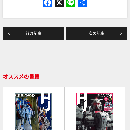
F
X
Li
共
a
n
有
c
e
e
前の記事
次の記事
b
o
o
k
オススメの書籍