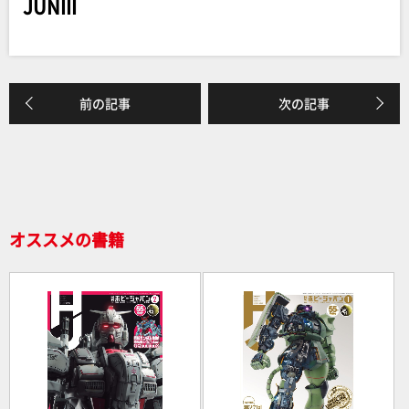
JUNIII
b
o
o
k
前の記事
次の記事
オススメの書籍