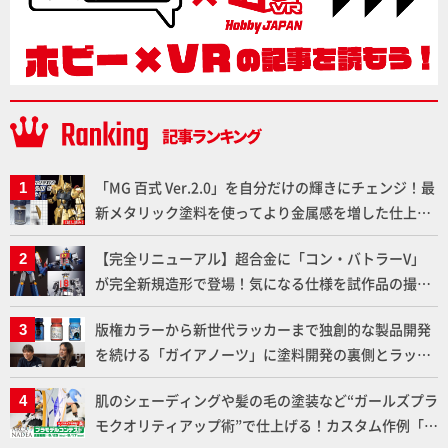
「MG 百式 Ver.2.0」を自分だけの輝きにチェンジ！最
新メタリック塗料を使ってより金属感を増した仕上が
りに!!【試し読み】
【完全リニューアル】超合金に「コン・バトラーV」
が完全新規造形で登場！気になる仕様を試作品の撮り
下ろしでご紹介!!さらに「大鉄人17」＆「ワンエイ
版権カラーから新世代ラッカーまで独創的な製品開発
ト」セット情報もお届け！【超合金の魂】
を続ける「ガイアノーツ」に塗料開発の裏側とラッカ
ー塗料の未来についてインタビュー！
肌のシェーディングや髪の毛の塗装など“ガールズプラ
モクオリティアップ術”で仕上げる！カスタム作例「白