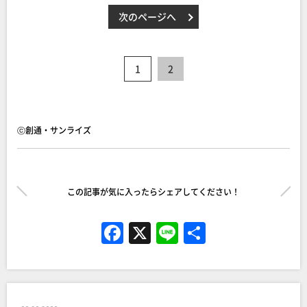
次のページへ
1
2
ⓒ創通・サンライズ
この記事が気に入ったらシェアしてください！
F
X
Li
共
a
n
有
c
e
e