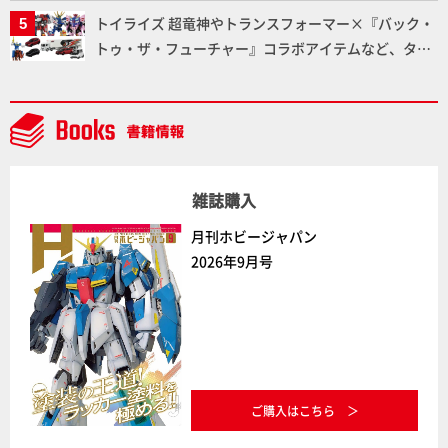
騎士ソフィエラ」が完成！【「アルカナディアプラモ
トイライズ 超竜神やトランスフォーマー×『バック・
デルコンテスト」～8月17日（月）11:59まで応募受付
トゥ・ザ・フューチャー』コラボアイテムなど、タカ
中】
ラトミーの注目アイテムをチェック!!【タカラトミー
NEWITEM】
雑誌購入
月刊ホビージャパン
2026年9月号
ご購入はこちら