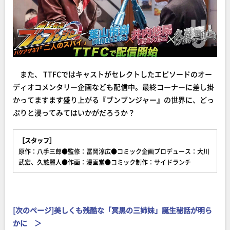
また、 TTFCではキャストがセレクトしたエピソードのオー
ディオコメンタリー企画なども配信中。最終コーナーに差し掛
かってますます盛り上がる『ブンブンジャー』の世界に、どっ
ぷりと浸ってみてはいかがだろうか？
［スタッフ］
原作：八手三郎●監修：冨岡淳広●コミック企画プロデュース：大川
武宏、久慈麗人●作画：漫画堂●コミック制作：サイドランチ
[次のページ]美しくも残酷な「冥黒の三姉妹」誕生秘話が明ら
かに ＞