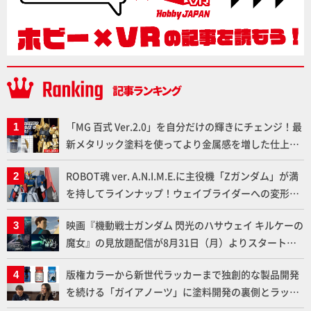
「MG 百式 Ver.2.0」を自分だけの輝きにチェンジ！最
新メタリック塗料を使ってより金属感を増した仕上が
りに!!【試し読み】
ROBOT魂 ver. A.N.I.M.E.に主役機「Zガンダム」が満
を持してラインナップ！ウェイブライダーへの変形、
劇中どおりのプロポーションを再現【機動戦士Zガン
映画『機動戦士ガンダム 閃光のハサウェイ キルケーの
ダム】
魔女』の見放題配信が8月31日（月）よりスタート！
Prime Videoで国内独占配信
版権カラーから新世代ラッカーまで独創的な製品開発
を続ける「ガイアノーツ」に塗料開発の裏側とラッカ
ー塗料の未来についてインタビュー！