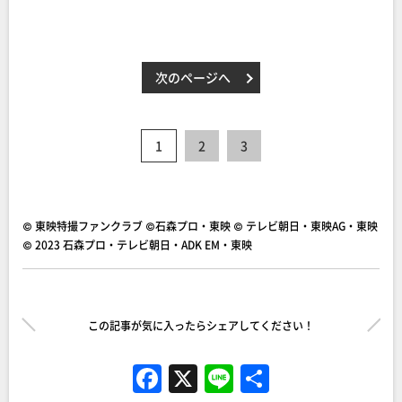
次のページへ
1
2
3
© 東映特撮ファンクラブ ©石森プロ・東映 © テレビ朝日・東映AG・東映
© 2023 石森プロ・テレビ朝日・ADK EM・東映
この記事が気に入ったらシェアしてください！
F
X
Li
共