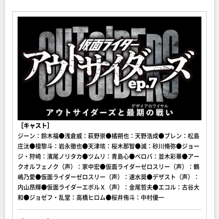
［キャスト］
ジーン：鈴木福●浅倉威：萩野崇●橘朔也：天野浩成●ブレン：松島
庄汰●檀黎斗：岩永徹也●天津垓：桜木那智●滅：砂川脩弥●ジョー
ジ・狩崎：濱尾ノリタカ●ツムリ：青島心●ベロバ：並木彩華●アー
クオルフェノク（声）：家中宏●仮面ライダーゼロスリー（声）：鶴
嶋乃愛●仮面ライダーゼロスリー（声）：速水奨●デザスト（声）：
内山昂輝●仮面ライダーエボルＸ（声）：金尾哲夫●エコル：古谷大
和●ジョゼフ・乱堂：高橋ヒロム●桜井侑斗：中村優一