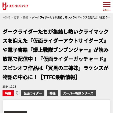
メニュー
HOME
記事
特撮
ダークライダーたちが集結し熱いクライマックスを迎えた『仮面ライ
ダーアウトサイダーズ』や電子書籍『爆上戦隊ブンブンジャー』が読み放題で配信中！『仮面
ライダーガッチャード』スピンオフ作品は「冥黒の三姉妹」ラケシスが物語の中心に！【TTFC
ダークライダーたちが集結し熱いクライマック
最新情報】
スを迎えた『仮面ライダーアウトサイダーズ』
や電子書籍『爆上戦隊ブンブンジャー』が読み
放題で配信中！『仮面ライダーガッチャード』
スピンオフ作品は「冥黒の三姉妹」ラケシスが
物語の中心に！【TTFC最新情報】
2024.12.28
特撮
仮面ライダー
特撮
スーパー戦隊シリーズ