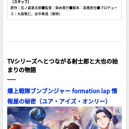
［スタッフ］
原作：石ノ森章太郎●監督：柴﨑貴行●脚本：高橋悠也●プロデュー
ス：大森敬仁、谷中寿成（東映）
TVシリーズへとつながる射士郎と大也の始
まりの物語
爆上戦隊ブンブンジャー formation lap 情
報屋の秘密（ユア・アイズ・オンリー）