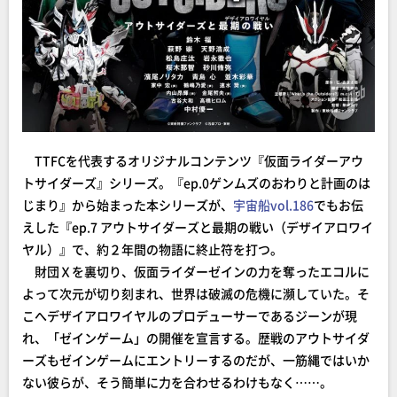
TTFCを代表するオリジナルコンテンツ『仮面ライダーアウ
トサイダーズ』シリーズ。『ep.0ゲンムズのおわりと計画のは
じまり』から始まった本シリーズが、
宇宙船vol.186
でもお伝
えした『ep.7 アウトサイダーズと最期の戦い（デザイアロワイ
ヤル）』で、約２年間の物語に終止符を打つ。
財団Ｘを裏切り、仮面ライダーゼインの力を奪ったエコルに
よって次元が切り刻まれ、世界は破滅の危機に瀕していた。そ
こへデザイアロワイヤルのプロデューサーであるジーンが現
れ、「ゼインゲーム」の開催を宣言する。歴戦のアウトサイダ
ーズもゼインゲームにエントリーするのだが、一筋縄ではいか
ない彼らが、そう簡単に力を合わせるわけもなく……。