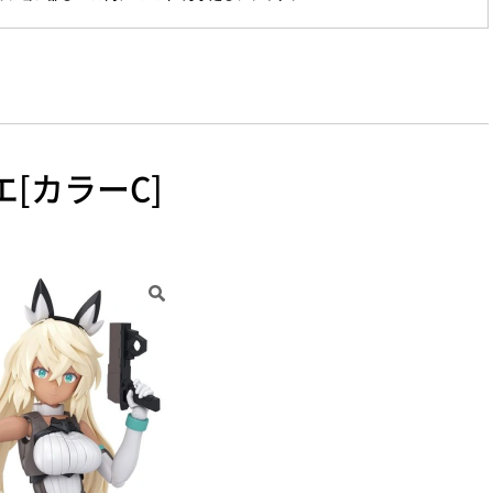
ィエ[カラーC]