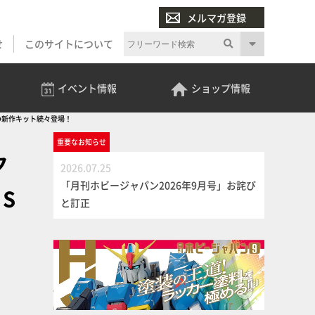
メルマガ登録
せ
このサイトについて
イベント
情報
ショップ
情報
TSの新作キット続々登場！
重要な
お知らせ
ク
2026.07.25
「月刊ホビージャパン2026年9月号」お詫び
S
と訂正