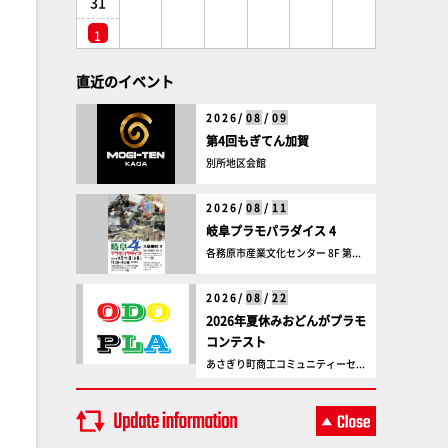
31
1
直近のイベント
2026/
08
/
09
第4回もぎてん加賀
別所地区会館
2026/
08
/
11
岐阜プラモパラダイス 4
各務原市産業文化センター 8F 第...
2026/
08
/
22
2026年夏休みおどんがプラモ
コンテスト
あさぎり町商工コミュニティーセ...