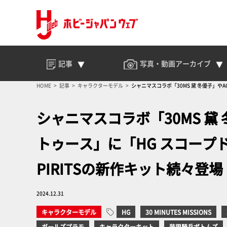
記事
写真・動画
アーカイブ
HOME
記事
キャラクターモデル
シャニマスコラボ「30MS 黛 冬優子」やA
シャニマスコラボ「30MS 黛 
トゥース」に「HG スコープド
PIRITSの新作キット続々登場
2024.12.31
キャラクターモデル
HG
30 MINUTES MISSIONS
ガールズプラモ
キャラクターキット
装甲騎兵ボトムズ