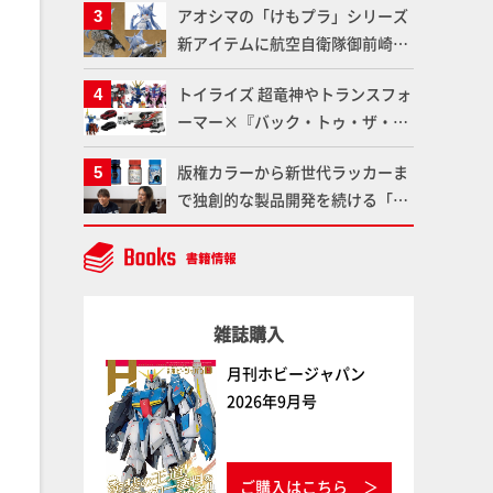
アオシマの「けもプラ」シリーズ
仕上がりに!!【試し読み】
魂】
新アイテムに航空自衛隊御前崎分
屯基地の公式キャラクターとして
トイライズ 超竜神やトランスフォ
誕生した「おまねこ」が着任！け
ーマー×『バック・トゥ・ザ・フ
もプラ公式サイト限定版と通常版
ューチャー』コラボアイテムな
の2ラインで発売！
版権カラーから新世代ラッカーま
ど、タカラトミーの注目アイテム
で独創的な製品開発を続ける「ガ
をチェック!!【タカラトミー
イアノーツ」に塗料開発の裏側と
NEWITEM】
ラッカー塗料の未来についてイン
タビュー！
雑誌購入
月刊ホビージャパン
2026年9月号
ご購入はこちら