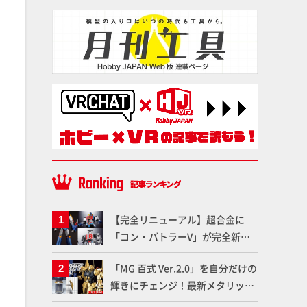
【完全リニューアル】超合金に
「コン・バトラーV」が完全新規
造形で登場！気になる仕様を試作
「MG 百式 Ver.2.0」を自分だけの
品の撮り下ろしでご紹介!!さらに
輝きにチェンジ！最新メタリック
「大鉄人17」＆「ワンエイト」セ
塗料を使ってより金属感を増した
ット情報もお届け！【超合金の