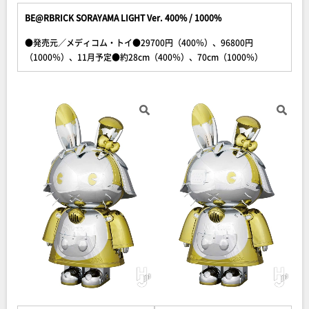
BE@RBRICK SORAYAMA LIGHT Ver. 400% / 1000%
●発売元／メディコム・トイ●29700円（400％）、96800円
（1000％）、11月予定●約28cm（400％）、70cm（1000％）