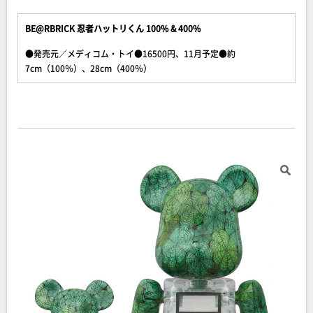
BE@RBRICK 忍者ハットリくん 100% & 400%
●発売元／メディコム・トイ●16500円、11月予定●約
7cm（100％）、28cm（400％）