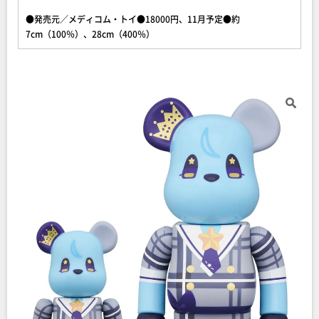
●発売元／メディコム・トイ●18000円、11月予定●約
7cm（100％）、28cm（400％）