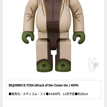
BE@RBRICK YODA (Attack of the Clones Ver.) 400%
●発売元／メディコム・トイ●14300円、11月予定●約28cm