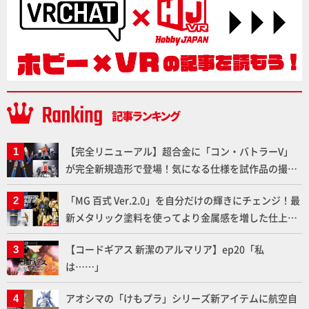
【完全リニューアル】超合金に「コン・バトラーV」
が完全新規造形で登場！気になる仕様を試作品の撮り
下ろしでご紹介!!さらに「大鉄人17」＆「ワンエイ
「MG 百式 Ver.2.0」を自分だけの輝きにチェンジ！最
ト」セット情報もお届け！【超合金の魂】
新メタリック塗料を使ってより金属感を増した仕上が
りに!!【試し読み】
【コードギアス 新潔のアルマリア】ep20「私
は……」
アオシマの「けもプラ」シリーズ新アイテムに航空自