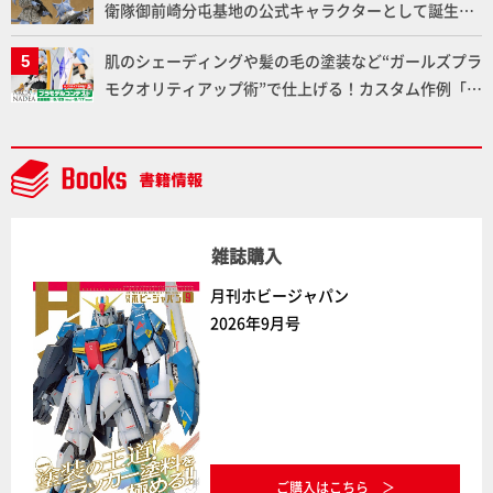
衛隊御前崎分屯基地の公式キャラクターとして誕生し
た「おまねこ」が着任！けもプラ公式サイト限定版と
肌のシェーディングや髪の毛の塗装など“ガールズプラ
通常版の2ラインで発売！
モクオリティアップ術”で仕上げる！カスタム作例「白
騎士ソフィエラ」が完成！【「アルカナディアプラモ
デルコンテスト」～8月17日（月）11:59まで応募受付
中】
雑誌購入
月刊ホビージャパン
2026年9月号
ご購入はこちら