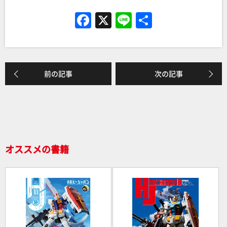
F
X
Li
共
a
n
有
c
e
e
前の記事
次の記事
b
o
o
k
オススメの書籍