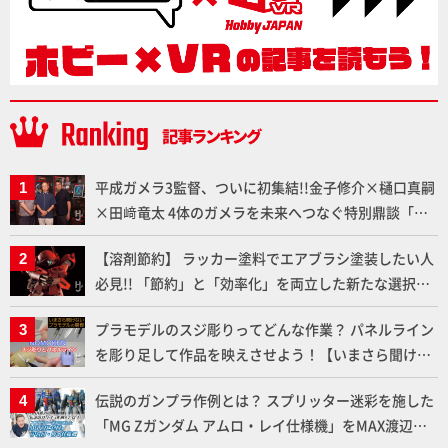
平成ガメラ3監督、ついに初集結!!金子修介×樋口真嗣
×田﨑竜太 4体のガメラを未来へつなぐ特別鼎談「ガ
メラ永久保存化プロジェクト FINAL」
【溶剤節約】 ラッカー塗料でエアブラシ塗装したい人
必見!! 「節約」と「効率化」を両立した新たな選択肢
「カートリッジ式エアーブラシ FLYER-SR2」の使い心
プラモデルのスジ彫りってどんな作業？ パネルライン
地を「HG ブルーティッシュドッグ」で検証！
を彫り足して作品を映えさせよう！【いまさら聞けな
いプラモデルの基礎：スジ彫りとパネルライン】
伝説のガンプラ作例とは？ スプリッター迷彩を施した
「MG Zガンダム アムロ・レイ仕様機」をMAX渡辺が