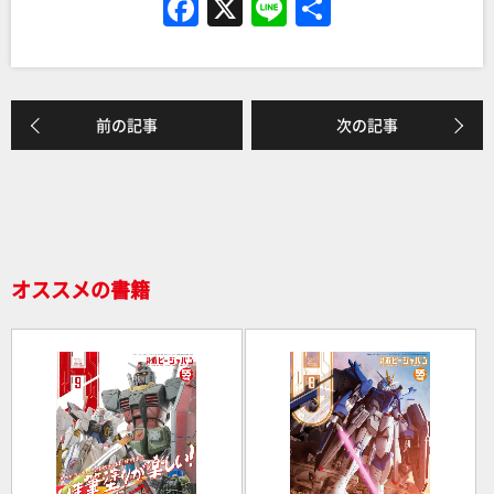
F
X
Li
共
a
n
有
c
e
e
前の記事
次の記事
b
o
o
k
オススメの書籍