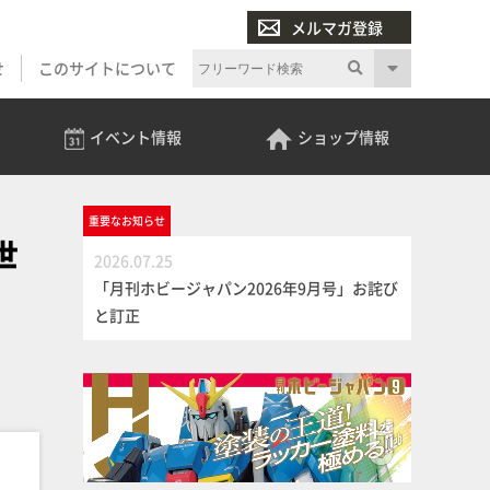
メルマガ登録
せ
このサイトについて
イベント
情報
ショップ
情報
重要な
お知らせ
世
2026.07.25
「月刊ホビージャパン2026年9月号」お詫び
と訂正