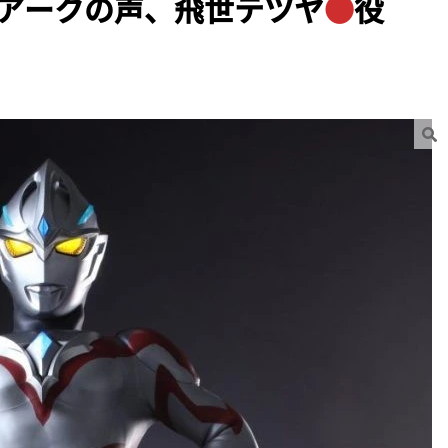
アークの声、飛世テツヤ
●
役