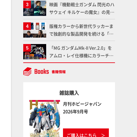
映画『機動戦士ガンダム 閃光のハ
仕上がりに!!【試し読み】
サウェイ キルケーの魔女』の見放
題配信が8月31日（月）よりスタ
版権カラーから新世代ラッカーま
ート！Prime Videoで国内独占配
で独創的な製品開発を続ける「ガ
信
イアノーツ」に塗料開発の裏側と
「MG ガンダムMk-II Ver.2.0」を
ラッカー塗料の未来についてイン
アムロ・レイ仕様機にカラーチェ
タビュー！
ンジ!! ラッカー塗料の定番技法を
押さえるだけでハイクオリティの
作例に!!【試し読み】
雑誌購入
月刊ホビージャパン
2026年9月号
ご購入はこちら