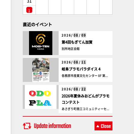
31
1
直近のイベント
2026/
08
/
09
第4回もぎてん加賀
別所地区会館
2026/
08
/
11
岐阜プラモパラダイス 4
各務原市産業文化センター 8F 第...
2026/
08
/
22
2026年夏休みおどんがプラモ
コンテスト
あさぎり町商工コミュニティーセ...