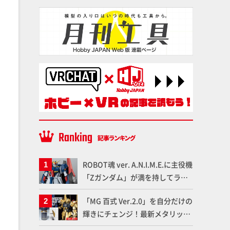
ROBOT魂 ver. A.N.I.M.E.に主役機
「Zガンダム」が満を持してライ
ンナップ！ウェイブライダーへの
「MG 百式 Ver.2.0」を自分だけの
変形、劇中どおりのプロポーショ
輝きにチェンジ！最新メタリック
ンを再現【機動戦士Zガンダム】
塗料を使ってより金属感を増した