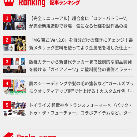
【完全リニューアル】超合金に「コン・バトラーV」
が完全新規造形で登場！気になる仕様を試作品の撮り
下ろしでご紹介!!さらに「大鉄人17」＆「ワンエイ
「MG 百式 Ver.2.0」を自分だけの輝きにチェンジ！最
ト」セット情報もお届け！【超合金の魂】
新メタリック塗料を使ってより金属感を増した仕上が
りに!!【試し読み】
版権カラーから新世代ラッカーまで独創的な製品開発
を続ける「ガイアノーツ」に塗料開発の裏側とラッカ
ー塗料の未来についてインタビュー！
肌のシェーディングや髪の毛の塗装など“ガールズプラ
モクオリティアップ術”で仕上げる！カスタム作例「白
騎士ソフィエラ」が完成！【「アルカナディアプラモ
トイライズ 超竜神やトランスフォーマー×『バック・
デルコンテスト」～8月17日（月）11:59まで応募受付
トゥ・ザ・フューチャー』コラボアイテムなど、タカ
中】
ラトミーの注目アイテムをチェック!!【タカラトミー
NEWITEM】