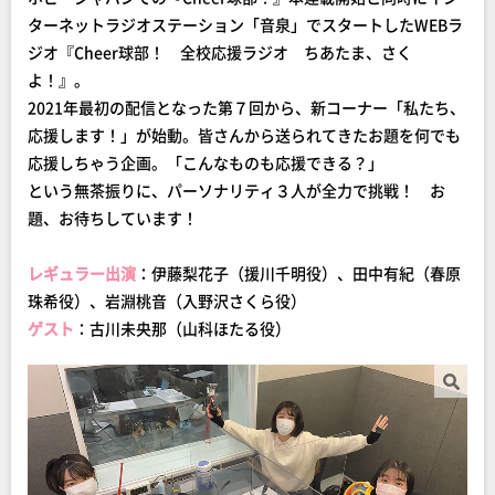
ターネットラジオステーション「音泉」でスタートしたWEBラ
ジオ『Cheer球部！ 全校応援ラジオ ちあたま、さく
よ！』。
2021年最初の配信となった第７回から、新コーナー「私たち、
応援します！」が始動。皆さんから送られてきたお題を何でも
応援しちゃう企画。「こんなものも応援できる？」
という無茶振りに、パーソナリティ３人が全力で挑戦！ お
題、お待ちしています！
レギュラー出演
：伊藤梨花子（援川千明役）、田中有紀（春原
珠希役）、岩淵桃音（入野沢さくら役）
ゲスト
：古川未央那（山科ほたる役）