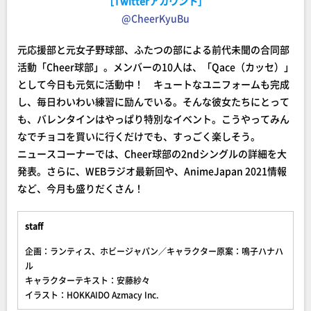
［Twitterアカウント］
@CheerKyuBu
元応援部と元女子野球部、ふたつの部による前代未聞の合同部
活動「Cheer球部」。メンバーの10人は、「Qace（カッセ）」
として今日も元気に活動中！ キュートなユニフォームも完成
し、毎日わいわい練習に励んでいる。そんな彼女たちにとって
も、バレンタインはやっぱり特別なイベント。こうやってみん
なでチョコを買いに行くだけでも、すっごく楽しそう。
ニュースコーナーでは、Cheer球部の2ndシングルの詳細を大
発表。さらに、WEBラジオ最新回や、AnimeJapan 2021情報
など、今月も盛りだくさん！
staff
企画：ランティス、ホビージャパン／キャラクター原案：鳴子ハナハ
ル
キャラクターテキスト：安藤紗々
イラスト：HOKKAIDO Azmacy Inc.