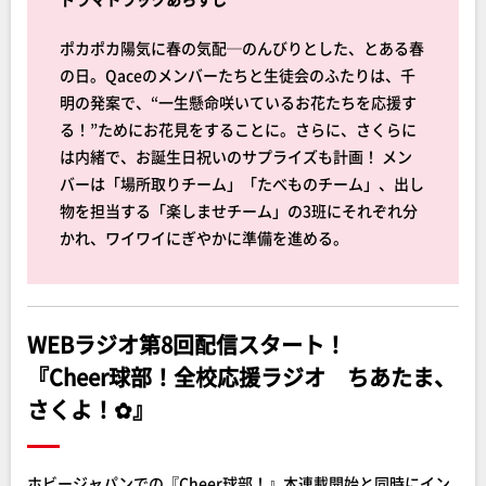
ポカポカ陽気に春の気配─のんびりとした、とある春
の日。Qaceのメンバーたちと生徒会のふたりは、千
明の発案で、“一生懸命咲いているお花たちを応援す
る！”ためにお花見をすることに。さらに、さくらに
は内緒で、お誕生日祝いのサプライズも計画！ メン
バーは「場所取りチーム」「たべものチーム」、出し
物を担当する「楽しませチーム」の3班にそれぞれ分
かれ、ワイワイにぎやかに準備を進める。
WEBラジオ第8回配信スタート！
『Cheer球部！全校応援ラジオ ちあたま、
さくよ！✿』
ホビージャパンでの『Cheer球部！』本連載開始と同時にイン