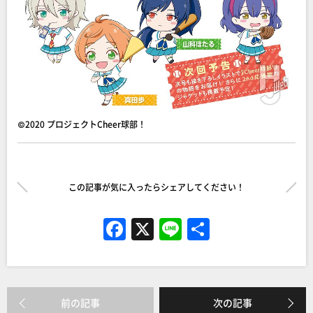
©2020 プロジェクトCheer球部！
この記事が気に入ったらシェアしてください！
F
X
Li
共
a
n
有
c
e
e
前の記事
次の記事