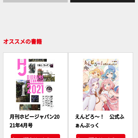
b
o
o
k
オススメの書籍
月刊ホビージャパン20
えんどろ～！ 公式ふ
21年4月号
ぁんぶっく